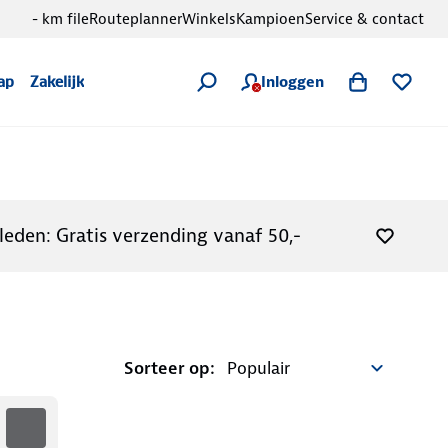
- km file
Routeplanner
Winkels
Kampioen
Service & contact
Inloggen
ap
Zakelijk
leden: Gratis verzending vanaf 50,-
Sorteer op: