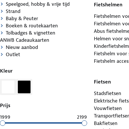
Speelgoed, hobby & vrije tijd
Fietshelmen
Strand
Fietshelmen voo
Baby & Peuter
Fietshelmen vo
Boeken & routekaarten
Abus fietshelm
Tolbadges & vignetten
Helmen voor sn
ANWB Cadeaukaarten
Kinderfietshelm
Nieuw aanbod
Fietshelm voor
Outlet
Fietshelm acces
Kleur
Fietsen
Wit
Zwart
Stadsfietsen
Elektrische fiet
Prijs
Vouwfietsen
Transportfietse
1999
2199
Bakfietsen