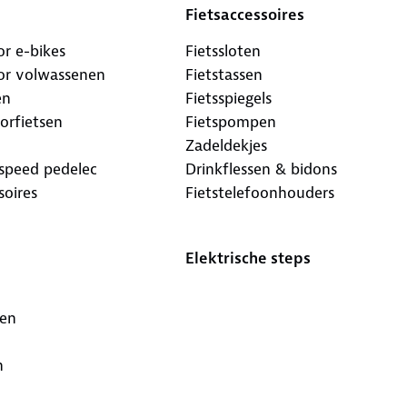
Fietsaccessoires
r e-bikes
Fietssloten
or volwassenen
Fietstassen
en
Fietsspiegels
orfietsen
Fietspompen
Zadeldekjes
 speed pedelec
Drinkflessen & bidons
soires
Fietstelefoonhouders
Elektrische steps
sen
n