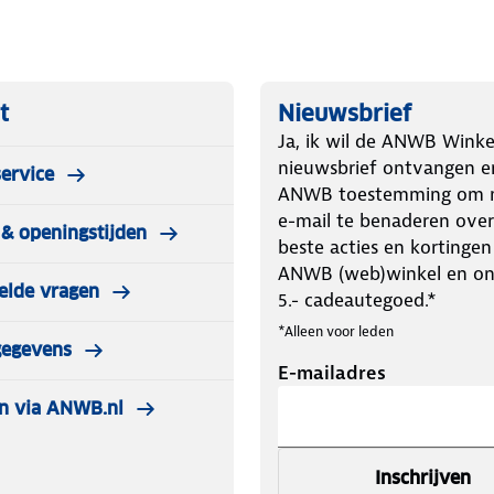
t
Nieuwsbrief
Ja, ik wil de ANWB Winke
nieuwsbrief ontvangen e
ervice
ANWB toestemming om m
e-mail te benaderen over
& openingstijden
beste acties en kortingen
ANWB (web)winkel en o
elde vragen
5.- cadeautegoed.*
*Alleen voor leden
gegevens
E-mailadres
n via ANWB.nl
Inschrijven