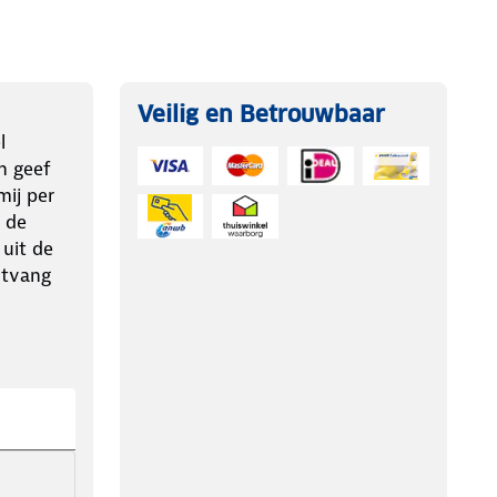
Veilig en Betrouwbaar
l
n geef
ij per
 de
 uit de
ntvang