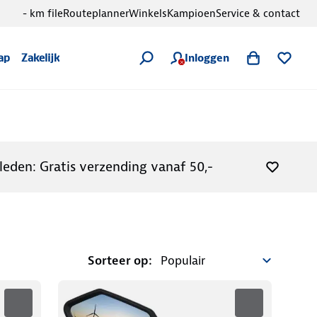
- km file
Routeplanner
Winkels
Kampioen
Service & contact
Inloggen
ap
Zakelijk
leden: Gratis verzending vanaf 50,-
Sorteer op: