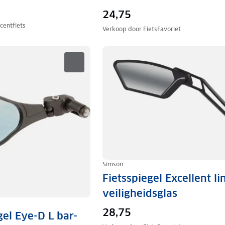
24,75
centfiets
Verkoop door
FietsFavoriet
Simson
Fietsspiegel Excellent li
veiligheidsglas
28,75
gel Eye-D L bar-