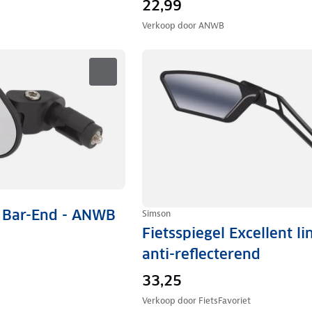
22,99
Verkoop door
ANWB
l Bar-End - ANWB
Simson
Fietsspiegel Excellent li
anti-reflecterend
33,25
Verkoop door
FietsFavoriet