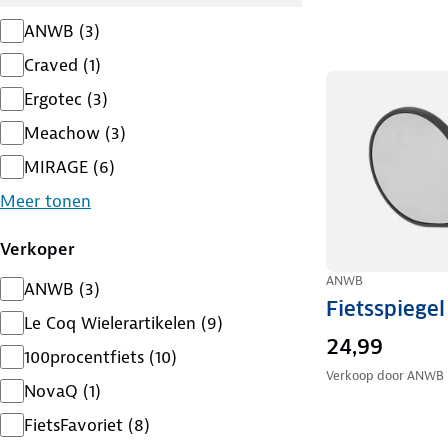
ANWB
(
3
)
Craved
(
1
)
Ergotec
(
3
)
Meachow
(
3
)
MIRAGE
(
6
)
Meer tonen
Verkoper
ANWB
ANWB
(
3
)
Fietsspiege
Le Coq Wielerartikelen
(
9
)
24,99
100procentfiets
(
10
)
Verkoop door
ANWB
NovaQ
(
1
)
FietsFavoriet
(
8
)