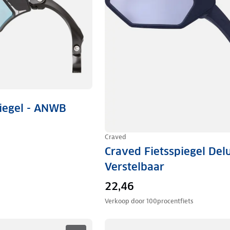
piegel - ANWB
Craved
Craved Fietsspiegel Del
Verstelbaar
22,46
Verkoop door
100procentfiets