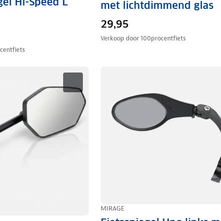
gel Hi-Speed L
met lichtdimmend glas
29,95
Verkoop door
100procentfiets
centfiets
MIRAGE