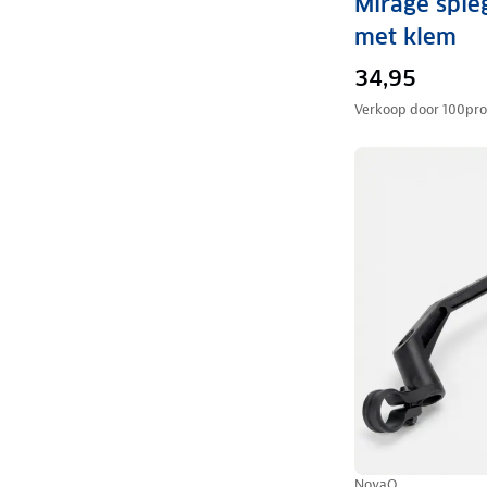
Mirage spie
met klem
34,95
Verkoop door
100pro
NovaQ