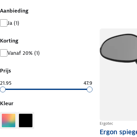
Aanbieding
Ja
(
1
)
Korting
Vanaf 20%
(
1
)
Prijs
21.95
47.9
Kleur
Diversen
Zwart
Ergotec
Ergon spieg