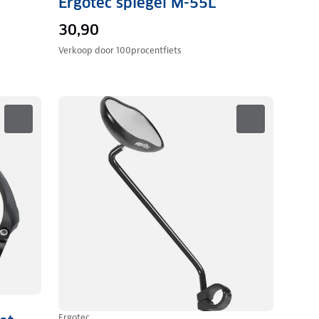
Ergotec spiegel M-55L
30,90
Verkoop door
100procentfiets
Ergotec