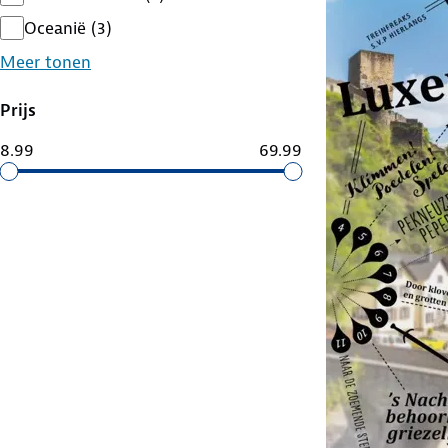
Oceanië
(
3
)
Meer tonen
Prijs
8.99
69.99