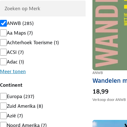
ANWB
(
285
)
Aa Maps
(
7
)
Achterhoek Toerisme
(
1
)
ACSI
(
7
)
Adac
(
1
)
Meer tonen
ANWB
Wandelen m
Continent
18,99
Europa
(
237
)
Verkoop door
ANWB
Zuid Amerika
(
8
)
Azië
(
7
)
Noord Amerika
(
7
)