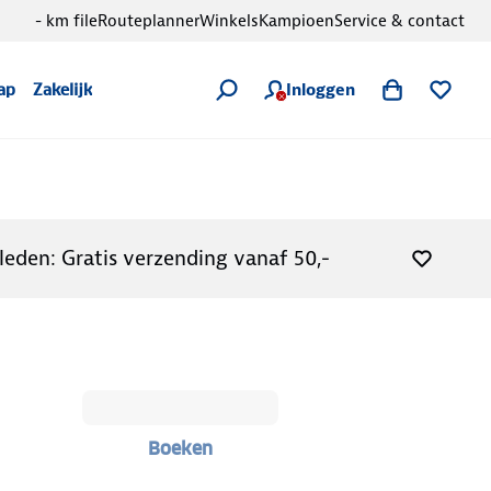
- km file
Routeplanner
Winkels
Kampioen
Service & contact
Inloggen
ap
Zakelijk
leden: Gratis verzending vanaf 50,-
Boeken