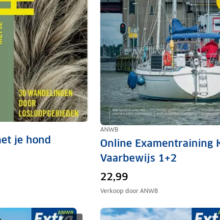
ANWB
et je hond
Online Examentraining 
Vaarbewijs 1+2
22,99
Verkoop door
ANWB