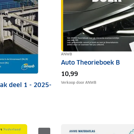
ANWB
Auto Theorieboek B
10,99
Verkoop door
ANWB
k deel 1 - 2025-