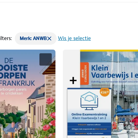
lters:
Wis je selectie
Merk: ANWB