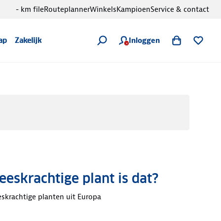
- km file
Routeplanner
Winkels
Kampioen
Service & contact
Inloggen
ap
Zakelijk
eskrachtige plant is dat?
skrachtige planten uit Europa