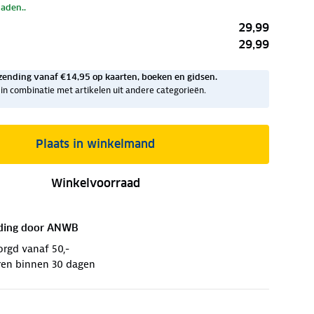
laden..
29,99
29,99
zending vanaf €14,95 op kaarten, boeken en gidsen.
ig in combinatie met artikelen uit andere categorieën.
Plaats in winkelmand
Winkelvoorraad
ding door
ANWB
orgd vanaf 50,-
ren binnen 30 dagen