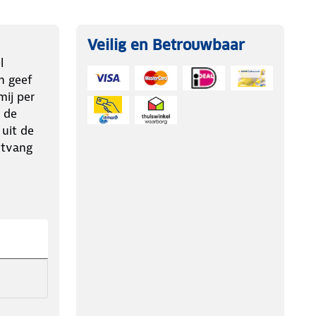
Veilig en Betrouwbaar
l
n geef
ij per
 de
 uit de
ntvang