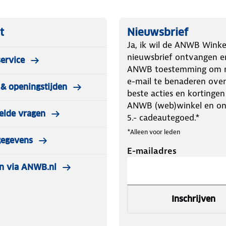
t
Nieuwsbrief
Ja, ik wil de ANWB Winke
nieuwsbrief ontvangen e
ervice
ANWB toestemming om m
e-mail te benaderen over
& openingstijden
beste acties en kortingen
ANWB (web)winkel en o
elde vragen
5.- cadeautegoed.*
*Alleen voor leden
gegevens
E-mailadres
n via ANWB.nl
Inschrijven