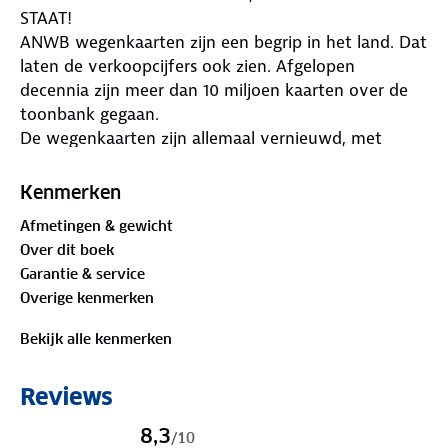
STAAT!
ANWB wegenkaarten zijn een begrip in het land. Dat
laten de verkoopcijfers ook zien. Afgelopen
decennia zijn meer dan 10 miljoen kaarten over de
toonbank gegaan.
De wegenkaarten zijn allemaal vernieuwd, met
dikker karton voor de omslagen en papier dat
minder makkelijk scheurt, zodat ze veelvuldig in- en
Kenmerken
uitgevouwen kunnen worden. Ze bieden een
Afmetingen & gewicht
duidelijker overzicht van het wegennet en zijn nu
Over dit boek
nog compacter en handzamer.
Garantie & service
Met de gedetailleerde en nauwkeurige ANWB
Overige kenmerken
Wegenkaart Scandinavië/IJsland 5. Zweden zuid ga
je goed voorbereid op autovakantie. Schaal van
Bekijk alle kenmerken
1:500.000 (1 cm = 5 km).
• Gedetailleerd kaartbeeld
Reviews
• Overzichtelijke oriëntatie
• Schaal 1:500.000 (1 cm = 5 km)
8,3
/
10