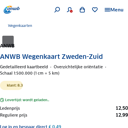
Menu
Wegenkaarten
ANWB
ANWB Wegenkaart Zweden-Zuid
Gedetailleerd kaartbeeld
Overzichtelijke oriëntatie
Schaal 1:500.000 (1 cm = 5 km)
klant: 8.3
Levertijd: wordt geladen..
12,50
Ledenprijs
12,99
Reguliere prijs
Log in
en bespaar direct
€ 0,49