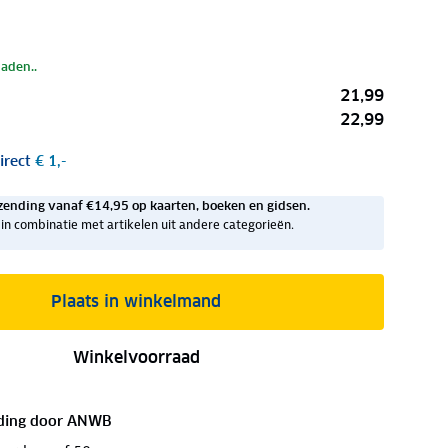
laden..
21,99
22,99
irect
€ 1,-
zending vanaf €14,95 op kaarten, boeken en gidsen.
ig in combinatie met artikelen uit andere categorieën.
Plaats in winkelmand
Winkelvoorraad
ding door
ANWB