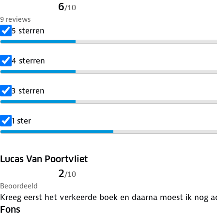
6
/
10
9 reviews
5 sterren
4 sterren
3 sterren
1 ster
Lucas Van Poortvliet
2
/
10
Beoordeeld
Kreeg eerst het verkeerde boek
Fons