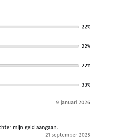
22
%
22
%
22
%
33
%
9 januari 2026
 en daarna moest ik nog achter mijn geld aangaan.
21 september 2025