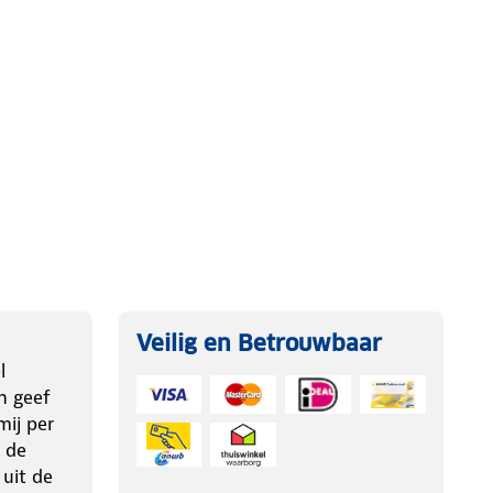
Veilig en Betrouwbaar
l
n geef
ij per
 de
 uit de