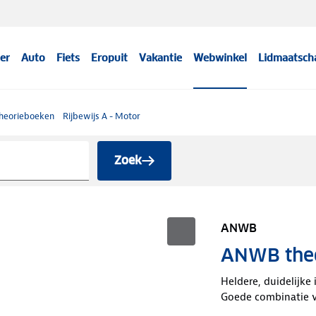
er
Auto
Fiets
Eropuit
Vakantie
Webwinkel
Lidmaatsch
theorieboeken
Rijbewijs A - Motor
Zoek
ANWB
ANWB theo
Heldere, duidelijke
Goede combinatie van