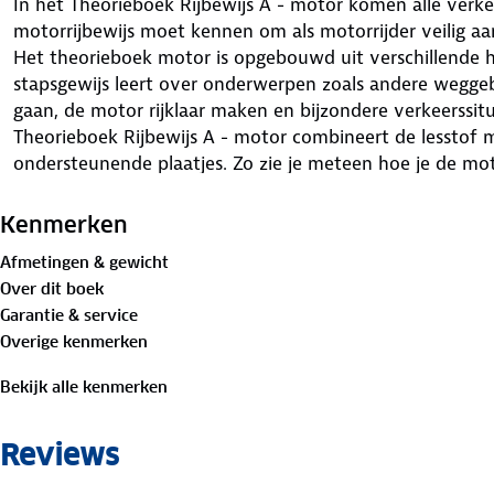
In het Theorieboek Rijbewijs A - motor komen alle verkee
motorrijbewijs moet kennen om als motorrijder veilig a
Het theorieboek motor is opgebouwd uit verschillende 
stapsgewijs leert over onderwerpen zoals andere weggeb
gaan, de motor rijklaar maken en bijzondere verkeerssitu
Theorieboek Rijbewijs A - motor combineert de lesstof me
ondersteunende plaatjes. Zo zie je meteen hoe je de moto
moeilijkste verkeerssituaties. Wil je naast leren ook e
het bijbehorende Oefenboek Rijbewijs A, met daarin 8 
Kenmerken
in totaal 400 oefenvragen.
Afmetingen & gewicht
De examens in de online omgeving worden aangepast aan
Over dit boek
systeem beoordeeld de gemaakte examens en controleert
Garantie & service
meeste fouten heeft gemaakt. Van dit onderdeel krijgt 
Overige kenmerken
extra vragen.
Talen
Bekijk alle kenmerken
De online omgeving is beschikbaar in verschillende talen
Nederlands Albanees Arabisch Chinees Tsjechisch Engels Fi
Reviews
Oekraïens Pashto (Afganistan) Perzisch Pools Portugees
Servisch Spaans Turks Zweeds