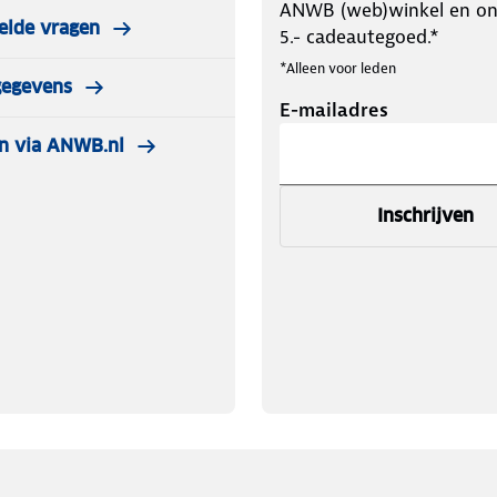
ANWB (web)winkel en o
elde vragen
5.- cadeautegoed.*
*Alleen voor leden
gegevens
E-mailadres
n via ANWB.nl
Inschrijven