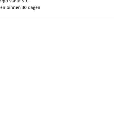
orgd vanaf 50,-
ren binnen 30 dagen