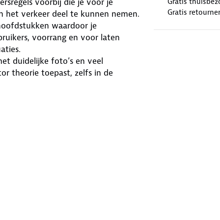
rsregels voorbij die je voor je
Gratis thuisbez
Gratis retourne
an het verkeer deel te kunnen nemen.
hoofdstukken waardoor je
ruikers, voorrang en voor laten
aties.
t duidelijke foto’s en veel
r theorie toepast, zelfs in de
en theorie examen oefenen? Koop dan
motor theorie examens, bestaande uit
 het niveau van de cursist. Het
 op welk onderdeel de cursist de
de cursist in het volgende examen
:
lipijns Frans Fries Duits Hongaars
 Punjabi (India) Roemeens Russisch