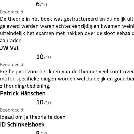
6
/
10
Beoordeeld
De theorie in het boek was gestructureerd en duidelijk uit
geleverd werden waren echter eenzijdig en kwamen wein
uiteindelijk het examen met hakken over de sloot gehaa
aanraden.
JW Vat
10
/
10
Beoordeeld
Erg helpvol voor het leren van de theorie! Veel komt ove
motor-specifieke dingen worden wel duidelijk en goed b
zithouding/bediening.
Patrick Hänschen
10
/
10
Beoordeeld
Ideaal om je theorie te doen
ID Schinkelshoek
8
/
10