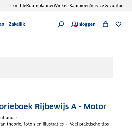
- km file
Routeplanner
Winkels
Kampioen
Service & contact
Inloggen
ap
Zakelijk
rieboek Rijbewijs A - Motor
 inhoud
 theorie, foto's en illustraties
Veel praktische tips