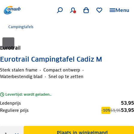
Menu
Campingtafels
Eurotrail
Eurotrail Campingtafel Cadiz M
Sterk stalen frame
Compact ontwerp
Waterbestendig blad
Snel op te zetten
Levertijd: wordt geladen..
53,95
Ledenprijs
53,95
Reguliere prijs
59,95
-10%
Plaats in winkelmand