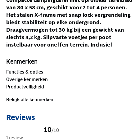
van 80 x 58 cm, geschikt voor 2 tot 4 personen.
Het stalen X-frame met snap lock vergrendeling
biedt stabiliteit op elke ondergrond.
Draagvermogen tot 30 kg bij een gewicht van
slechts 4,2 kg. Slipvaste voetjes per poot
instelbaar voor oneffen terrein. Inclusief
draagtas met schouderband.
Jouw voordelen
Kenmerken
Compact tafelblad voor 2-4 personen
Functies & opties
Stalen X-frame voor stabiliteit
Overige kenmerken
Snap lock vergrendeling
Productveiligheid
Slechts 4,2 kg
Oprolbaar aluminium tafelblad
Bekijk alle kenmerken
Inclusief draagtas
Compact en functioneel
Reviews
Met afmetingen van 80 x 58 x 70 cm biedt de tafel
voldoende ruimte voor borden, bestek en glazen
10
/
10
voor 2 tot 4 personen op een comfortabele
1 review