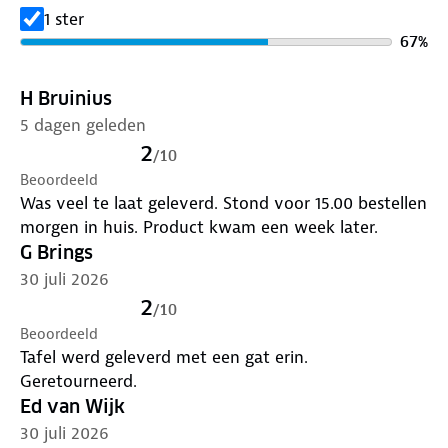
Draagkracht tot 110 kg:
Geschikt voor feesten,
1 ster
diners en buitengebruik.
67
%
Makkelijk schoon te maken:
Glad en
waterafstotend oppervlak – gewoon afnemen
H Bruinius
met een doek.
Geschikt voor 6 tot 8 personen:
Ideaal formaat
5 dagen geleden
voor gezelschappen.
2
/
10
Handvat en inklapbaar ontwerp:
Neem de
Beoordeeld
tafel overal mee naartoe en berg hem eenvoudig
Was veel te laat geleverd. Stond voor 15.00 bestellen
op.
morgen in huis. Product kwam een week later.
Of je nu extra tafelruimte nodig hebt in je tuin, op
G Brings
vakantie of bij een event: deze klaptafel is stevig,
30 juli 2026
slim ontworpen en klaar voor elke gelegenheid!
2
/
10
Beoordeeld
Tafel werd geleverd met een gat erin.
Geretourneerd.
Ed van Wijk
30 juli 2026