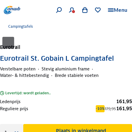
Menu
Campingtafels
Eurotrail
Eurotrail St. Gobain L Campingtafel
Verstelbare poten
Stevig aluminium frame
Water- & hittebestendig
Brede stabiele voeten
Levertijd: wordt geladen..
161,95
Ledenprijs
161,95
Reguliere prijs
179,95
-10%
Plaats in winkelmand