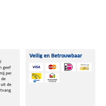
Veilig en Betrouwbaar
l
n geef
ij per
 de
 uit de
ntvang