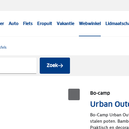
er
Auto
Fiets
Eropuit
Vakantie
Webwinkel
Lidmaatsch
fels
Zoek
Bo-camp
Urban Outd
Bo-Camp Urban Outd
stalen poten. Bambo
Praktisch en decora