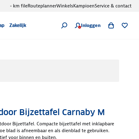
- km file
Routeplanner
Winkels
Kampioen
Service & contact
Inloggen
ap
Zakelijk
oor Bijzettafel Carnaby M
oor Bijzettafel. Compacte bijzettafel met inklapbare
e blad is afneembaar en als dienblad te gebruiken.
tief voor binnen en buiten.