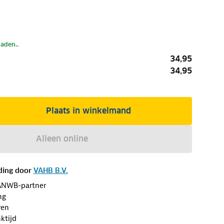
laden..
34,95
34,95
Plaats in winkelmand
Alleen online
ding door
VAHB B.V.
ANWB-partner
ng
ren
ktijd