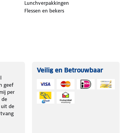
Lunchverpakkingen
Flessen en bekers
Veilig en Betrouwbaar
l
n geef
ij per
 de
 uit de
ntvang