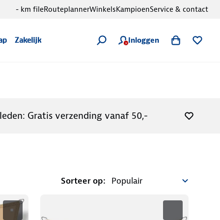
- km file
Routeplanner
Winkels
Kampioen
Service & contact
Inloggen
ap
Zakelijk
leden: Gratis verzending vanaf 50,-
Sorteer op: