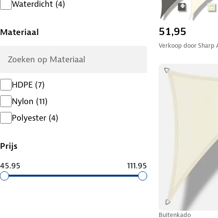
Waterdicht
(
4
)
51,95
Materiaal
Verkoop door
Sharp 
HDPE
(
7
)
Nylon
(
11
)
Polyester
(
4
)
Prijs
45.95
111.95
Buitenkado