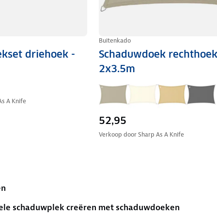
Buitenkado
set driehoek -
Schaduwdoek rechthoek
2x3.5m
As A Knife
52,95
Verkoop door
Sharp As A Knife
en
ele schaduwplek creëren met schaduwdoeken