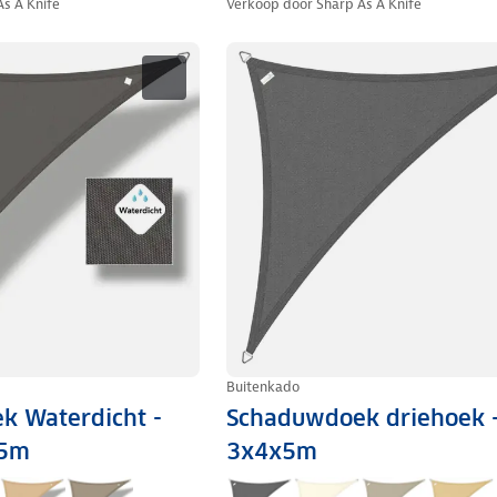
As A Knife
Verkoop door
Sharp As A Knife
Buitenkado
k Waterdicht -
Schaduwdoek driehoek 
95m
3x4x5m