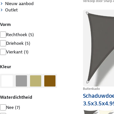
Verkoop door
Sharp 
Nieuw aanbod
Outlet
Vorm
Rechthoek
(
5
)
Driehoek
(
5
)
Vierkant
(
1
)
Kleur
Wit
Grijs
Zand
Bruin
Buitenkado
Schaduwdoe
Waterdichtheid
3.5x3.5x4.
Nee
(
7
)