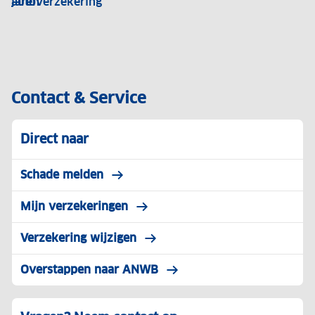
jaren
autoverzekering
korting
deze
op
tips
jouw
bespaar
premie.
jij
Hoe
kosten
Contact & Service
werkt
op
dit
jouw
Direct naar
precies?
premie.
We
Bekijk
Schade melden
vertellen
al
je
onze
Mijn verzekeringen
alles
bespaartips.
Verzekering wijzigen
over
schadevrije
Overstappen naar ANWB
jaren.