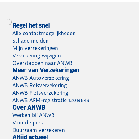
werkt
op
dit
jouw
precies?
premie.
Regel het snel
We
Bekijk
Alle contactmogelijkheden
vertellen
al
Schade melden
Mijn verzekeringen
je
onze
Verzekering wijzigen
alles
bespaartips.
Overstappen naar ANWB
over
Meer van Verzekeringen
schadevrije
ANWB Autoverzekering
jaren.
ANWB Reisverzekering
ANWB Fietsverzekering
ANWB AFM-registratie 12013649
Over ANWB
Werken bij ANWB
Voor de pers
Duurzaam verzekeren
Altijd actueel