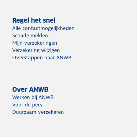
precies?
premie.
We
Bekijk
Regel het snel
vertellen
al
Alle contactmogelijkheden
je
onze
Schade melden
Mijn verzekeringen
alles
bespaartips.
Verzekering wijzigen
over
Overstappen naar ANWB
schadevrije
jaren.
Over ANWB
Werken bij ANWB
Voor de pers
Duurzaam verzekeren