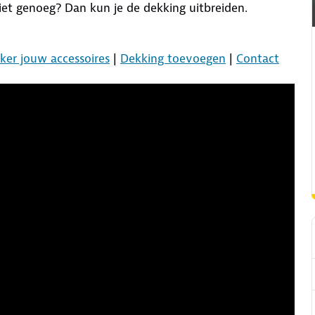
 niet genoeg? Dan kun je de dekking uitbreiden.
ker jouw accessoires
|
Dekking toevoegen
|
Contact