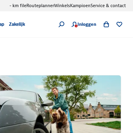
- km file
Routeplanner
Winkels
Kampioen
Service & contact
Inloggen
ap
Zakelijk