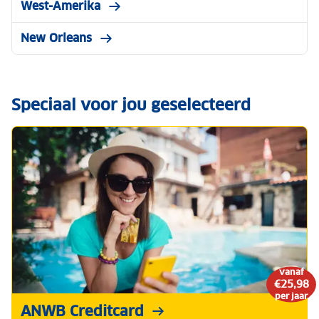
West-Amerika
New Orleans
Speciaal voor jou geselecteerd
vanaf
€25,98
per jaar
ANWB Creditcard