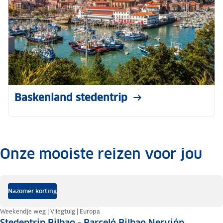
Baskenland stedentrip
Onze mooiste reizen voor jou
.
Nazomer korting
Weekendje weg | Vliegtuig | Europa
Stedentrip Bilbao - Barceló Bilbao Nervión