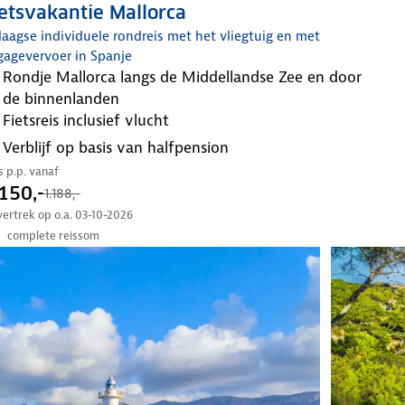
etsvakantie Mallorca
aagse individuele rondreis met het vliegtuig en met
gagevervoer in Spanje
rondje Mallorca langs de Middellandse Zee en door
de binnenlanden
fietsreis inclusief vlucht
verblijf op basis van halfpension
js p.p. vanaf
150,-
1.188,-
 vertrek op o.a. 03-10-2026
complete reissom