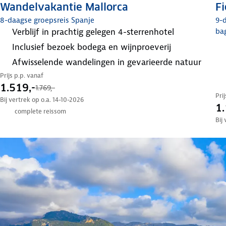
Wandelvakantie Mallorca
Fi
8-daagse groepsreis Spanje
9-d
verblijf in prachtig gelegen 4-sterrenhotel
ba
inclusief bezoek bodega en wijnproeverij
afwisselende wandelingen in gevarieerde natuur
Prijs p.p. vanaf
1.519,-
1.769,-
Pri
Bij vertrek op o.a. 14-10-2026
1.
complete reissom
Bij