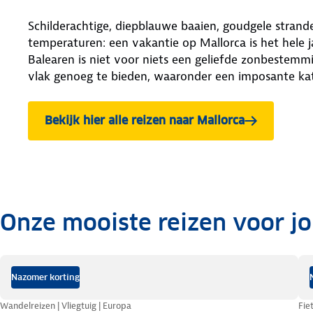
Schilderachtige, diepblauwe baaien, goudgele str
temperaturen: een vakantie op Mallorca is het hele j
Balearen is niet voor niets een geliefde zonbestemm
vlak genoeg te bieden, waaronder een imposante ka
Bekijk hier alle reizen naar Mallorca
Onze mooiste reizen voor j
.
Nazomer korting
Wandelreizen | Vliegtuig | Europa
Fie