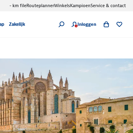
- km file
Routeplanner
Winkels
Kampioen
Service & contact
Inloggen
ap
Zakelijk