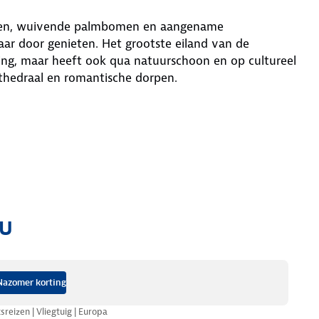
anden, wuivende palmbomen en aangename
aar door genieten. Het grootste eiland van de
ing, maar heeft ook qua natuurschoon en op cultureel
thedraal en romantische dorpen.
ou
Nazomer korting
tsreizen | Vliegtuig | Europa