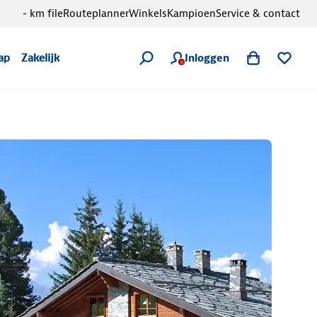
- km file
Routeplanner
Winkels
Kampioen
Service & contact
Inloggen
ap
Zakelijk