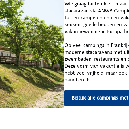
Wie graag buiten leeft maar
stacaravan via ANWB Camping
tussen kamperen en een vakan
keuken, goede bedden en vaa
vakantiewoning in Europa hoef
Op veel campings in Frankrijk,
moderne stacaravans met ui
zwembaden, restaurants en di
Deze vorm van vakantie is vo
hebt veel vrijheid, maar ook
handbereik.
Bekijk alle campings me