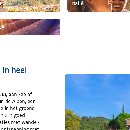
and
Italië
jk
in heel
ur, aan zee of
 in de Alpen, een
je in het groene
n zijn goed
caties met wandel-
m ontspanning met