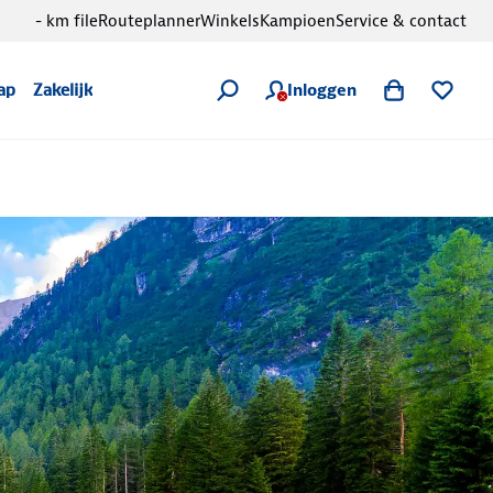
- km file
Routeplanner
Winkels
Kampioen
Service & contact
Inloggen
ap
Zakelijk