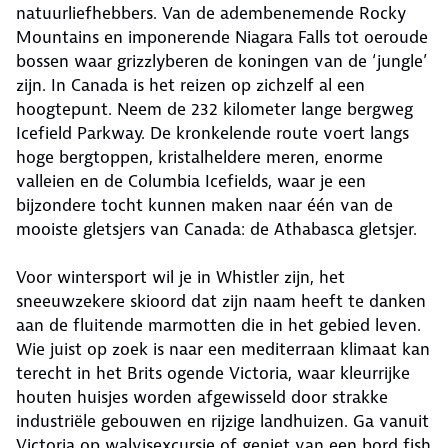
natuurliefhebbers. Van de adembenemende Rocky
Mountains en imponerende Niagara Falls tot oeroude
bossen waar grizzlyberen de koningen van de ‘jungle’
zijn. In Canada is het reizen op zichzelf al een
hoogtepunt. Neem de 232 kilometer lange bergweg
Icefield Parkway. De kronkelende route voert langs
hoge bergtoppen, kristalheldere meren, enorme
valleien en de Columbia Icefields, waar je een
bijzondere tocht kunnen maken naar één van de
mooiste gletsjers van Canada: de Athabasca gletsjer.
Voor wintersport wil je in Whistler zijn, het
sneeuwzekere skioord dat zijn naam heeft te danken
aan de fluitende marmotten die in het gebied leven.
Wie juist op zoek is naar een mediterraan klimaat kan
terecht in het Brits ogende Victoria, waar kleurrijke
houten huisjes worden afgewisseld door strakke
industriële gebouwen en rijzige landhuizen. Ga vanuit
Victoria op walvisexcursie of geniet van een bord fish