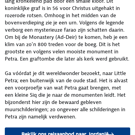
lang kronkelend pad door een smalle kloof. Dit
koninklijke graf is in 56 voor Christus uitgehakt in
rozerode rotsen. Omhoog in het midden van de
bovenverdieping zie je een urn. Volgens de legende
verborg een mysterieuze farao zijn schatten daarin.
Om bij de Monastery (Ad-Deir) te komen, heb je een
klim van zo’n 800 treden voor de boeg. Dit is het
grootste en volgens velen mooiste monument in
Petra. Een graftombe die later als kerk werd gebruikt.
Ga vóórdat je dit wereldwonder bezoekt, naar Little
Petra; een buitenwijk van de oude stad. Het is alvast
een voorproefje van wat Petra gaat brengen, met
een kleine Siq die je naar de monumenten leidt. Het
bijzonderst hier zijn de bewaard gebleven
muurschilderingen; zo ongeveer alle schilderingen in
Petra zijn namelijk verdwenen.
Bekijk ons reisaanbod naar Jordanië