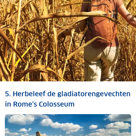
Op verre reis? Hier moet
5. Herbeleef de gladiatorengevechten
je allemaal op letten
in Rome’s Colosseum
Meer informatie
over praktische voorbereiding van een verre v