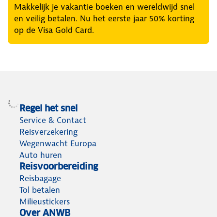
Makkelijk je vakantie boeken en wereldwijd snel
en veilig betalen. Nu het eerste jaar 50% korting
op de Visa Gold Card.
Regel het snel
Service & Contact
Reisverzekering
Wegenwacht Europa
Auto huren
Reisvoorbereiding
Reisbagage
Tol betalen
Milieustickers
Over ANWB