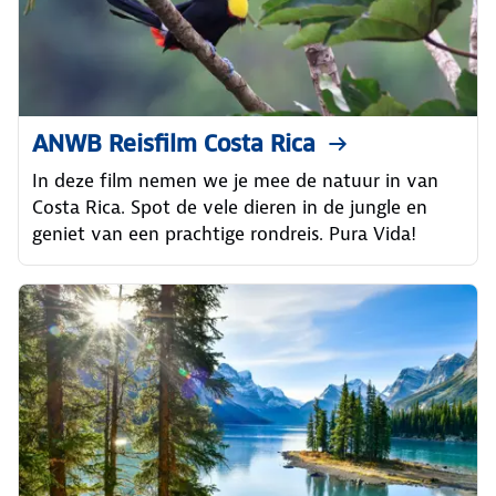
ANWB Reisfilm Costa Rica
In deze film nemen we je mee de natuur in van
Costa Rica. Spot de vele dieren in de jungle en
geniet van een prachtige rondreis. Pura Vida!