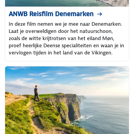
ANWB Reisfilm Denemarken
In deze film nemen we je mee naar Denemarken.
Laat je overweldigen door het natuurschoon,
zoals de witte krijtrotsen van het eiland Møn,
proef heerlijke Deense specialiteiten en waan je in
vervlogen tijden in het land van de Vikingen.