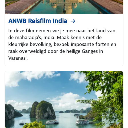
ANWB Reisfilm India
In deze film nemen we je mee naar het land van
de maharadja's, India. Maak kennis met de
kleurrijke bevolking, bezoek imposante forten en
raak overweldigd door de heilige Ganges in
Varanasi.