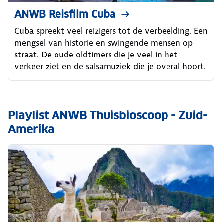
ANWB Reisfilm Cuba
Cuba spreekt veel reizigers tot de verbeelding. Een
mengsel van historie en swingende mensen op
straat. De oude oldtimers die je veel in het
verkeer ziet en de salsamuziek die je overal hoort.
Playlist ANWB Thuisbioscoop - Zuid-
Amerika