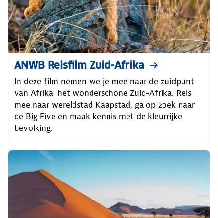
ANWB Reisfilm Zuid-Afrika
In deze film nemen we je mee naar de zuidpunt
van Afrika: het wonderschone Zuid-Afrika. Reis
mee naar wereldstad Kaapstad, ga op zoek naar
de Big Five en maak kennis met de kleurrijke
bevolking.