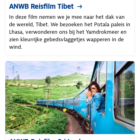
ANWB Reisfilm Tibet
In deze film nemen we je mee naar het dak van
de wereld, Tibet. We bezoeken het Potala paleis in
Lhasa, verwonderen ons bij het Yamdrokmeer en
zien kleurrijke gebedsvlaggetjes wapperen in de
wind.