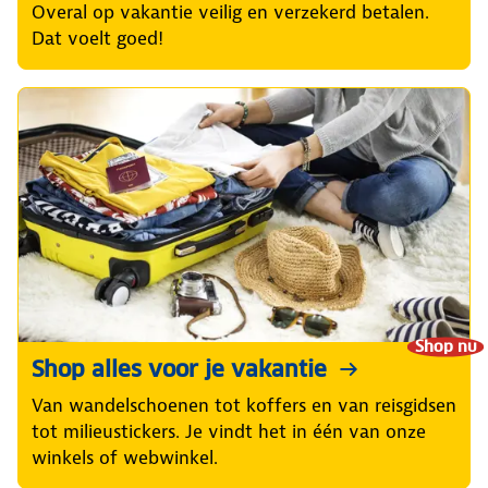
Overal op vakantie veilig en verzekerd betalen.
Dat voelt goed!
Shop nu
Shop alles voor je vakantie
Van wandelschoenen tot koffers en van reisgidsen
tot milieustickers. Je vindt het in één van onze
winkels of webwinkel.