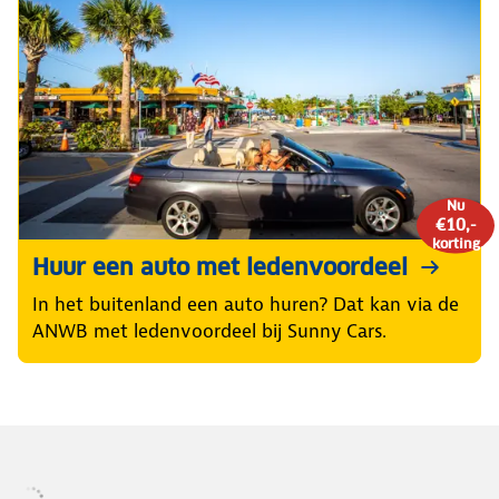
Nu
€10,-
korting
Huur een auto met ledenvoordeel
In het buitenland een auto huren? Dat kan via de
ANWB met ledenvoordeel bij Sunny Cars.