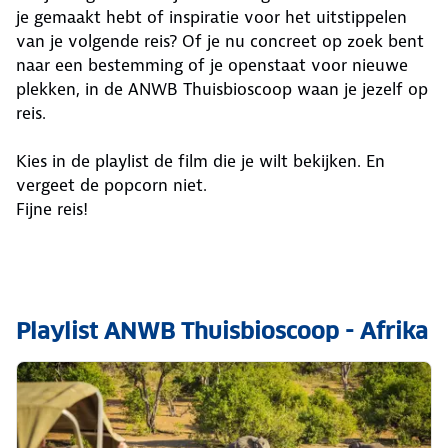
je gemaakt hebt of inspiratie voor het uitstippelen
van je volgende reis? Of je nu concreet op zoek bent
naar een bestemming of je openstaat voor nieuwe
plekken, in de ANWB Thuisbioscoop waan je jezelf op
reis.
Kies in de playlist de film die je wilt bekijken. En
vergeet de popcorn niet.
Fijne reis!
Playlist ANWB Thuisbioscoop - Afrika