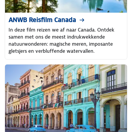
ANWB Reisfilm Canada
In deze film reizen we af naar Canada. Ontdek
samen met ons de meest indrukwekkende
natuurwonderen: magische meren, imposante
gletsjers en verbluffende watervallen.