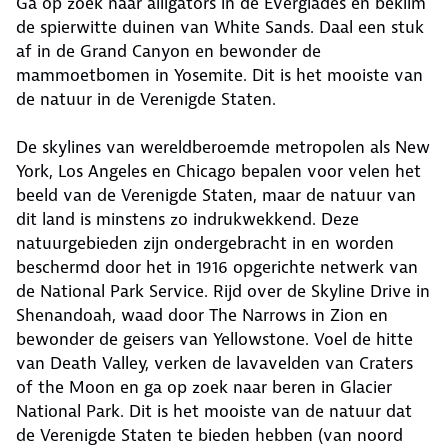
Ga op zoek naar alligators in de Everglades en beklim
de spierwitte duinen van White Sands. Daal een stuk
af in de Grand Canyon en bewonder de
mammoetbomen in Yosemite. Dit is het mooiste van
de natuur in de Verenigde Staten.
De skylines van wereldberoemde metropolen als New
York, Los Angeles en Chicago bepalen voor velen het
beeld van de Verenigde Staten, maar de natuur van
dit land is minstens zo indrukwekkend. Deze
natuurgebieden zijn ondergebracht in en worden
beschermd door het in 1916 opgerichte netwerk van
de National Park Service. Rijd over de Skyline Drive in
Shenandoah, waad door The Narrows in Zion en
bewonder de geisers van Yellowstone. Voel de hitte
van Death Valley, verken de lavavelden van Craters
of the Moon en ga op zoek naar beren in Glacier
National Park. Dit is het mooiste van de natuur dat
de Verenigde Staten te bieden hebben (van noord