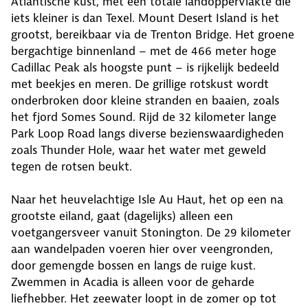
Atlantische kust, met een totale landoppervlakte die
iets kleiner is dan Texel. Mount Desert Island is het
grootst, bereikbaar via de Trenton Bridge. Het groene
bergachtige binnenland – met de 466 meter hoge
Cadillac Peak als hoogste punt – is rijkelijk bedeeld
met beekjes en meren. De grillige rotskust wordt
onderbroken door kleine stranden en baaien, zoals
het fjord Somes Sound. Rijd de 32 kilometer lange
Park Loop Road langs diverse bezienswaardigheden
zoals Thunder Hole, waar het water met geweld
tegen de rotsen beukt.
Naar het heuvelachtige Isle Au Haut, het op een na
grootste eiland, gaat (dagelijks) alleen een
voetgangersveer vanuit Stonington. De 29 kilometer
aan wandelpaden voeren hier over veengronden,
door gemengde bossen en langs de ruige kust.
Zwemmen in Acadia is alleen voor de geharde
liefhebber. Het zeewater loopt in de zomer op tot