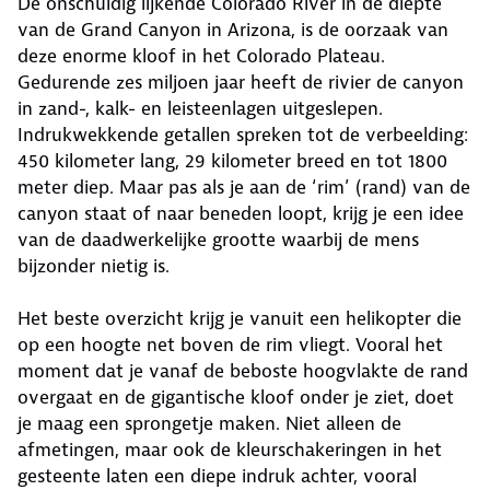
De onschuldig lijkende Colorado River in de diepte
van de Grand Canyon in Arizona, is de oorzaak van
deze enorme kloof in het Colorado Plateau.
Gedurende zes miljoen jaar heeft de rivier de canyon
in zand-, kalk- en leisteenlagen uitgeslepen.
Indrukwekkende getallen spreken tot de verbeelding:
450 kilometer lang, 29 kilometer breed en tot 1800
meter diep. Maar pas als je aan de ‘rim’ (rand) van de
canyon staat of naar beneden loopt, krijg je een idee
van de daadwerkelijke grootte waarbij de mens
bijzonder nietig is.
Het beste overzicht krijg je vanuit een helikopter die
op een hoogte net boven de rim vliegt. Vooral het
moment dat je vanaf de beboste hoogvlakte de rand
overgaat en de gigantische kloof onder je ziet, doet
je maag een sprongetje maken. Niet alleen de
afmetingen, maar ook de kleurschakeringen in het
gesteente laten een diepe indruk achter, vooral