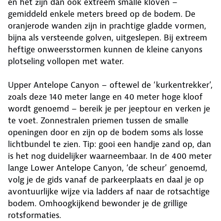
en het zijn dan ook extreem smalle kloven –
gemiddeld enkele meters breed op de bodem. De
oranjerode wanden zijn in prachtige gladde vormen,
bijna als versteende golven, uitgeslepen. Bij extreem
heftige onweersstormen kunnen de kleine canyons
plotseling vollopen met water.
Upper Antelope Canyon – oftewel de ‘kurkentrekker’,
zoals deze 140 meter lange en 40 meter hoge kloof
wordt genoemd – bereik je per jeeptour en verken je
te voet. Zonnestralen priemen tussen de smalle
openingen door en zijn op de bodem soms als losse
lichtbundel te zien. Tip: gooi een handje zand op, dan
is het nog duidelijker waarneembaar. In de 400 meter
lange Lower Antelope Canyon, ‘de scheur’ genoemd,
volg je de gids vanaf de parkeerplaats en daal je op
avontuurlijke wijze via ladders af naar de rotsachtige
bodem. Omhoogkijkend bewonder je de grillige
rotsformaties.