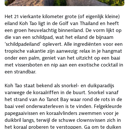
Het 21 vierkante kilometer grote (of eigenlijk kleine)
eiland Koh Tao ligt in de Golf van Thailand en heeft
een groen heuvelachtig binnenland. De vorm lijkt op
die van een schildpad, wat het eiland de bijnaam
‘schildpadeiland’ oplevert. Alle ingrediënten voor een
tropische vakantie zijn aanwezig: relax in je hangmat
onder een palm, geniet van het uitzicht op een baai
met vissersboten en nip aan een exotische cocktail in
een strandbar.
Koh Tao staat bekend als snorkel- en duikparadijs
vanwege de koraalriffen in de buurt. Snorkel vanaf
het strand van Ao Tanot Bay waar rond de rots in de
baai veel onderwaterleven is te vinden. Felgekleurde
papegaaivissen en koraalvlinders zwemmen voor je
duikbril langs, terwijl de schuwe clownsvissen zich in
het koraal proberen te verstoppen. Ga om te duiken