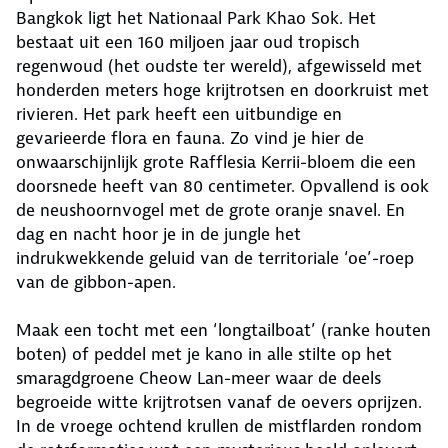
Bangkok ligt het Nationaal Park Khao Sok. Het
bestaat uit een 160 miljoen jaar oud tropisch
regenwoud (het oudste ter wereld), afgewisseld met
honderden meters hoge krijtrotsen en doorkruist met
rivieren. Het park heeft een uitbundige en
gevarieerde flora en fauna. Zo vind je hier de
onwaarschijnlijk grote Rafflesia Kerrii-bloem die een
doorsnede heeft van 80 centimeter. Opvallend is ook
de neushoornvogel met de grote oranje snavel. En
dag en nacht hoor je in de jungle het
indrukwekkende geluid van de territoriale ‘oe’-roep
van de gibbon-apen.
Maak een tocht met een ‘longtailboat’ (ranke houten
boten) of peddel met je kano in alle stilte op het
smaragdgroene Cheow Lan-meer waar de deels
begroeide witte krijtrotsen vanaf de oevers oprijzen.
In de vroege ochtend krullen de mistflarden rondom