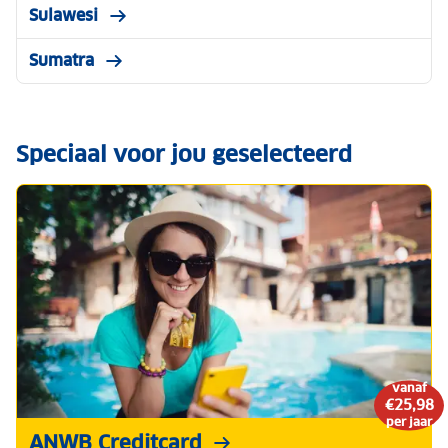
Sulawesi
Sumatra
Speciaal voor jou geselecteerd
vanaf
€25,98
per jaar
ANWB Creditcard