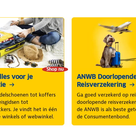
Shop nu
les voor je
ANWB Doorlopend
ie
Reisverzekering
elschoenen tot koffers
Ga goed verzekerd op rei
eisgidsen tot
doorlopende reisverzeke
ckers. Je vindt het in één
de ANWB is als beste get
 winkels of webwinkel.
de Consumentenbond.