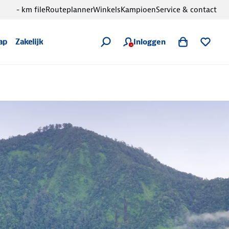
- km file
Routeplanner
Winkels
Kampioen
Service & contact
Inloggen
ap
Zakelijk