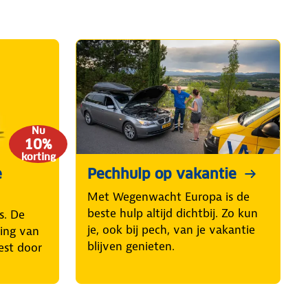
Nu
10%
korting
e
Pechhulp op vakantie
Met Wegenwacht Europa is de
beste hulp altijd dichtbij. Zo kun
s. De
je, ook bij pech, van je vakantie
ring van
blijven genieten.
est door