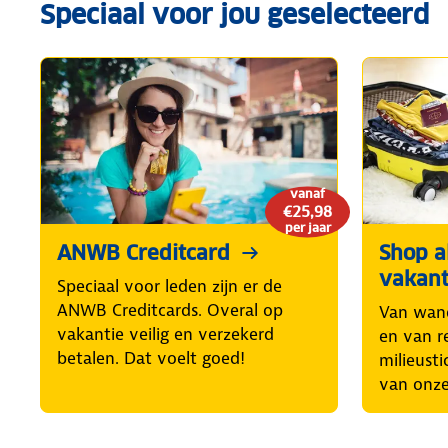
Speciaal voor jou geselecteerd
vanaf
€25,98
per jaar
ANWB Creditcard
Shop al
vakant
Speciaal voor leden zijn er de
ANWB Creditcards. Overal op
Van wand
vakantie veilig en verzekerd
en van r
betalen. Dat voelt goed!
milieusti
van onze