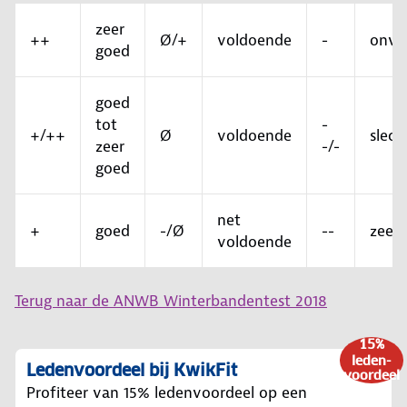
zeer
++
Ø/+
voldoende
-
onvo
goed
goed
tot
-
+/++
Ø
voldoende
slech
zeer
-/-
goed
net
+
goed
-/Ø
--
zeer 
voldoende
Terug naar de ANWB Winterbandentest 2018
15%
leden-
Ledenvoordeel bij KwikFit
voordeel
Profiteer van 15% ledenvoordeel op een