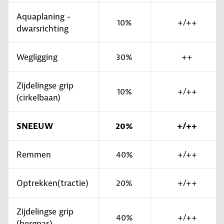
Aquaplaning -
10%
+/++
dwarsrichting
Wegligging
30%
++
Zijdelingse grip
10%
+/++
(cirkelbaan)
SNEEUW
20%
+/++
Remmen
40%
+/++
Optrekken(tractie)
20%
+/++
Zijdelingse grip
40%
+/++
(bergpas)