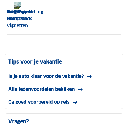
Tolbadges
Wegenwacht
ANWB
Reisverzekering
Pechhulp
&
Nederland
Creditcards
Camper
vignetten
Tips voor je vakantie
Is je auto klaar voor de vakantie?
Alle ledenvoordelen bekijken
Ga goed voorbereid op reis
Vragen?