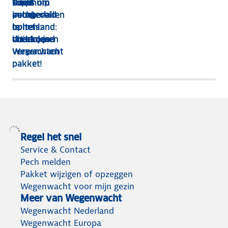
Pechhulp
Goed
9 tips om
Top 5
in het
voorbereid
autopech
pechgevallen
buitenland:
op reis:
te
in het
dit kan je
check je
voorkomen
buitenland
verwachten
Wegenwacht
pakket!
Regel het snel
Service & Contact
Pech melden
Pakket wijzigen of opzeggen
Wegenwacht voor mijn gezin
Meer van Wegenwacht
Wegenwacht Nederland
Wegenwacht Europa