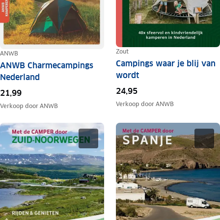
Zout
ANWB
Campings waar je blij van
ANWB Charmecampings
wordt
Nederland
24,95
21,99
Verkoop door
ANWB
Verkoop door
ANWB