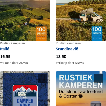
Rustiek kamperen
Rustiek kamperen
Italië
Scandinavië
16,95
18,50
Verkoop door
ANWB
Verkoop door
ANWB