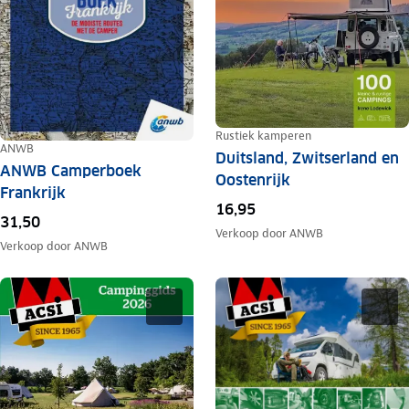
Rustiek kamperen
ANWB
Duitsland, Zwitserland en
ANWB Camperboek
Oostenrijk
Frankrijk
16,95
31,50
Verkoop door
ANWB
Verkoop door
ANWB