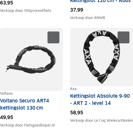
Kettingslot 120 cm - Abus
63,95
37,99
Verkoop door
100procentfiets
Verkoop door
ANWB
Axa
Voltano
Kettingslot Absolute 9-90
Voltano Securo ART4
- ART 2 - level 14
kettingslot 130 cm
58,95
49,95
Verkoop door
Le Coq Wielerartikelen
Verkoop door
Fietsgoedkoper.nl