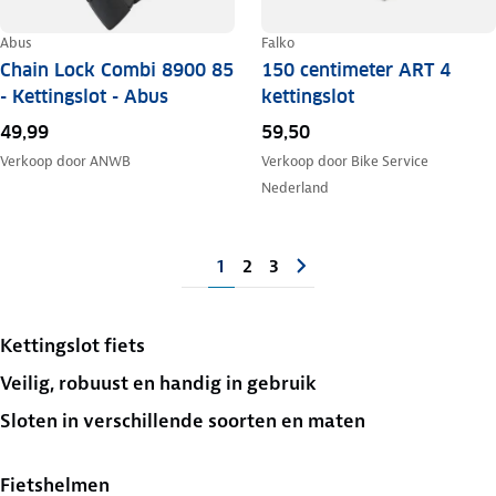
Abus
Falko
Chain Lock Combi 8900 85
150 centimeter ART 4
- Kettingslot - Abus
kettingslot
49,99
59,50
Verkoop door
ANWB
Verkoop door
Bike Service
Nederland
1
2
3
Kettingslot fiets
Veilig, robuust en handig in gebruik
Sloten in verschillende soorten en maten
Fietshelmen