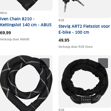
Abus
Iven Chain 8210 -
R2B
Kettingslot 140 cm - ABUS
Stevig ART2 Fietsslot voor
E-bike - 100 cm
69,99
Verkoop door
ANWB
49,95
Verkoop door
R2B Store
R2B