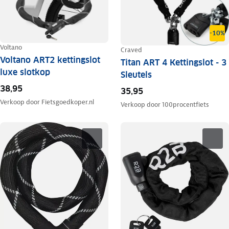
-10%
Voltano
Craved
Voltano ART2 kettingslot
Titan ART 4 Kettingslot - 3
luxe slotkop
Sleutels
38,95
35,95
Verkoop door
Fietsgoedkoper.nl
Verkoop door
100procentfiets