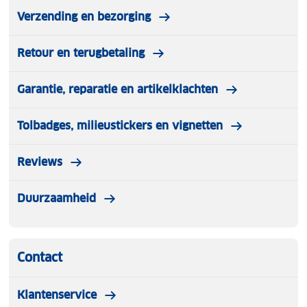
Verzending en bezorging
Retour en terugbetaling
Garantie, reparatie en artikelklachten
Tolbadges, milieustickers en vignetten
Reviews
Duurzaamheid
Contact
Klantenservice