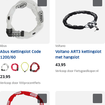
Abus
Voltano
Abus Kettingslot Code
Voltano ART3 kettingslot
1200/60
met hangslot
43,95
Verkoop door
Fietsgoedkoper.nl
23,95
Verkoop door
100procentfiets