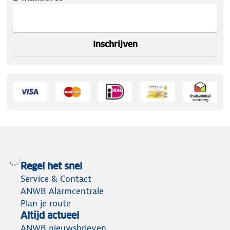
Inschrijven
Regel het snel
Service & Contact
ANWB Alarmcentrale
Plan je route
Altijd actueel
ANWB nieuwsbrieven