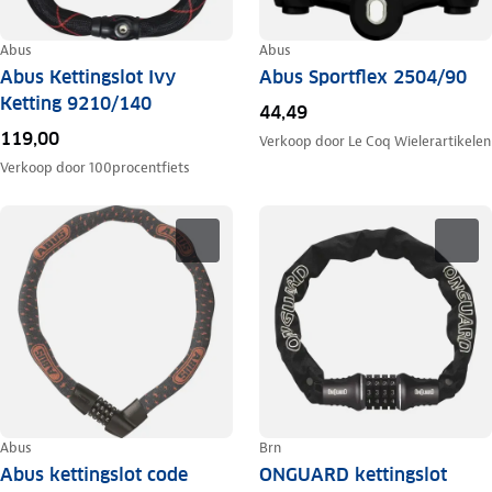
Abus
Abus
Abus Kettingslot Ivy
Abus Sportflex 2504/90
Ketting 9210/140
44,49
119,00
Verkoop door
Le Coq Wielerartikelen
Verkoop door
100procentfiets
Abus
Brn
Abus kettingslot code
ONGUARD kettingslot