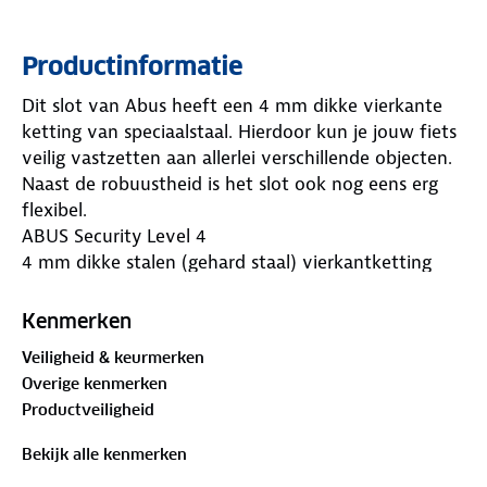
Productinformatie
Dit slot van Abus heeft een 4 mm dikke vierkante
ketting van speciaalstaal. Hierdoor kun je jouw fiets
veilig vastzetten aan allerlei verschillende objecten.
Naast de robuustheid is het slot ook nog eens erg
flexibel.
ABUS Security Level 4
4 mm dikke stalen (gehard staal) vierkantketting
met textielhoes
Goede beveiliging bij laag diefstalrisico
Kenmerken
Aanbevolen voor beveiliging van goedkopere
Veiligheid & keurmerken
fietsen en kinderfietsen
Overige kenmerken
Productveiligheid
Bekijk alle kenmerken