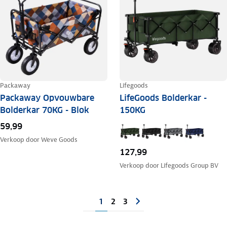
Packaway
Lifegoods
Packaway Opvouwbare
LifeGoods Bolderkar -
Bolderkar 70KG - Blok
150KG
59,99
Verkoop door
Weve Goods
127,99
Verkoop door
Lifegoods Group BV
1
2
3