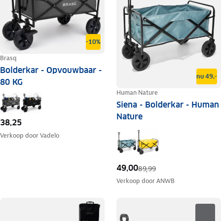
-10%
Brasq
Bolderkar - Opvouwbaar -
nu 49,-
80 KG
Human Nature
Siena - Bolderkar - Human
Nature
38,25
Verkoop door
Vadelo
49,00
89,99
Verkoop door
ANWB