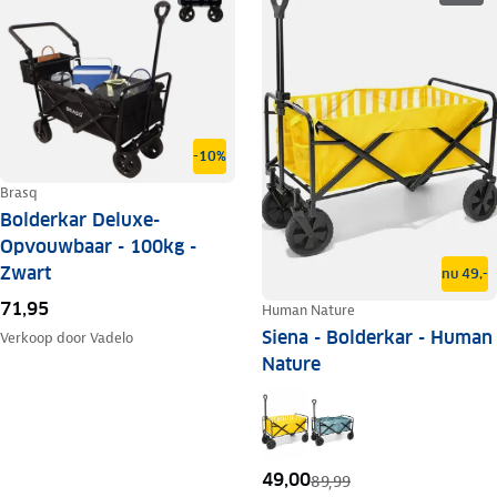
-10%
Brasq
Bolderkar Deluxe-
Opvouwbaar - 100kg -
Zwart
nu 49,-
71,95
Human Nature
Siena - Bolderkar - Human
Verkoop door
Vadelo
Nature
49,00
89,99