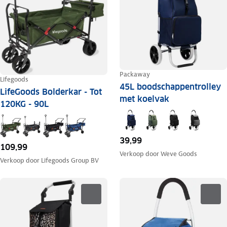
Packaway
Lifegoods
45L boodschappentrolley
LifeGoods Bolderkar - Tot
met koelvak
120KG - 90L
39,99
109,99
Verkoop door
Weve Goods
Verkoop door
Lifegoods Group BV