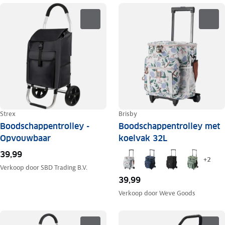
Strex
Brisby
Boodschappentrolley -
Boodschappentrolley met
Opvouwbaar
koelvak 32L
39,99
+
2
Verkoop door
SBD Trading B.V.
39,99
Verkoop door
Weve Goods