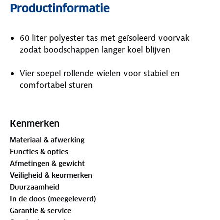
Productinformatie
60 liter polyester tas met geïsoleerd voorvak
zodat boodschappen langer koel blijven
Vier soepel rollende wielen voor stabiel en
comfortabel sturen
Waterafstotende stof met twee mesh zijvakken
voor extra opbergruimte
Kenmerken
Materiaal & afwerking
Binnenvak met rits voor het veilig opbergen van
Functies & opties
sleutels en telefoon
Afmetingen & gewicht
Veiligheid & keurmerken
Verstelbaar handvat voor een ergonomische
Duurzaamheid
houding tijdens het lopen
In de doos (meegeleverd)
Garantie & service
Stevig stalen frame met draagvermogen tot 40