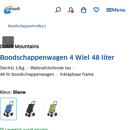
Menu
Boodschappentrolley's
Dutch Mountains
Boodschappenwagen 4 Wiel 48 liter
Slechts 3,1kg
Waterafstotende tas
48 ltr boodschappenwagen
Inklapbaar frame
Kleur
:
Blauw
Levertijd: wordt geladen..