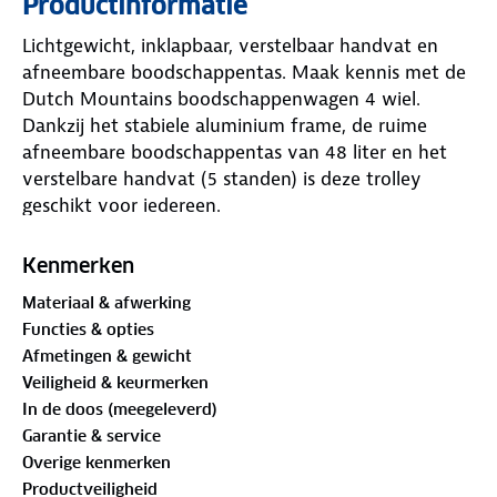
Productinformatie
Lichtgewicht, inklapbaar, verstelbaar handvat en
afneembare boodschappentas. Maak kennis met de
Dutch Mountains boodschappenwagen 4 wiel.
Dankzij het stabiele aluminium frame, de ruime
afneembare boodschappentas van 48 liter en het
verstelbare handvat (5 standen) is deze trolley
geschikt voor iedereen.
Na de boodschappen is deze boodschappentrolley 4
wiel eenvoudig in elkaar te klappen om in de auto,
Kenmerken
meterkast of voorraadkast op te bergen.
Materiaal & afwerking
Functies & opties
Eigenschappen
Afmetingen & gewicht
- Inhoud: 48 Liter inhoud
Veiligheid & keurmerken
- Draaggewicht: 20kg
In de doos (meegeleverd)
- Frame: Aluminium
Garantie & service
- Gewicht: Slechts 3,1kg!
Overige kenmerken
- Materiaal tas: Waterafstotend polyester
Productveiligheid