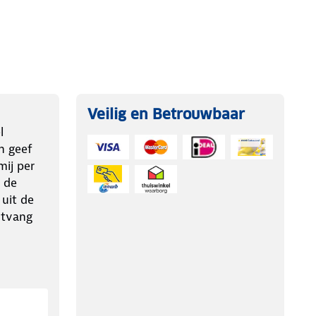
Veilig en Betrouwbaar
l
n geef
ij per
 de
 uit de
ntvang