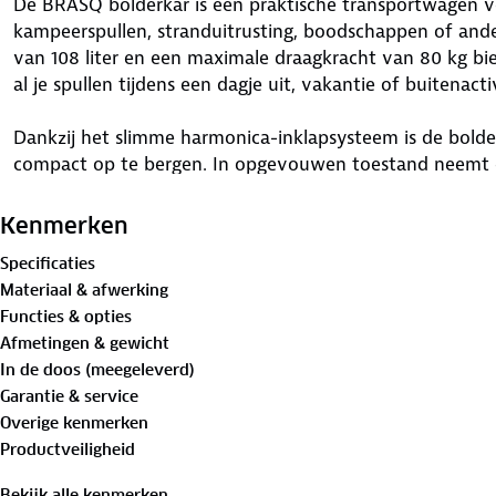
De BRASQ bolderkar is een praktische transportwagen v
kampeerspullen, stranduitrusting, boodschappen of an
van 108 liter en een maximale draagkracht van 80 kg bi
al je spullen tijdens een dagje uit, vakantie of buitenactiv
Dankzij het slimme harmonica-inklapsysteem is de bold
compact op te bergen. In opgevouwen toestand neemt d
waardoor hij gemakkelijk mee te nemen is in de auto of 
of caravan.
Kenmerken
Specificaties
Het stevige metalen frame zorgt voor een stabiele cons
Materiaal & afwerking
Oxford polyester doek bestand is tegen intensief gebru
Functies & opties
eenvoudig schoon te maken.
Afmetingen & gewicht
In de doos (meegeleverd)
De transportwagen is voorzien van massieve PVC-wielen
Garantie & service
een goede wendbaarheid op verschillende ondergronden zo
Overige kenmerken
Voor extra stabiliteit tijdens stilstand beschikt de bold
Productveiligheid
verstelbare handvat (75-100 cm) zorgt voor comfortabel
Bekijk alle kenmerken