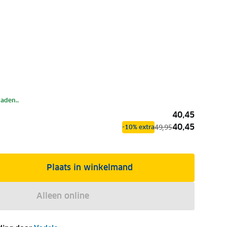
laden..
40,45
40,45
49,95
-10% extra
Plaats in winkelmand
Alleen online