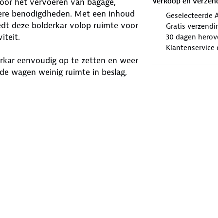
oor het vervoeren van bagage,
Verkoop en verzen
dere benodigdheden. Met een inhoud
Geselecteerde 
edt deze bolderkar volop ruimte voor
Gratis verzendi
iteit.
30 dagen herov
Klantenservice 
erkar eenvoudig op te zetten en weer
e wagen weinig ruimte in beslag,
op te bergen in een schuur, berging
tructie, terwijl het duurzame 600D
ik. Het doek is afneembaar en
 en 360° draaibare voorwielen voor
als zand, gras, grind en asfalt.
erkar over een geïntegreerde rem. Het
 gebruik.