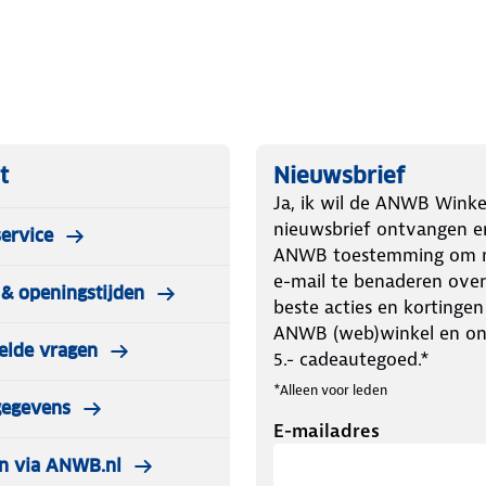
t
Nieuwsbrief
Ja, ik wil de ANWB Winke
nieuwsbrief ontvangen e
ervice
ANWB toestemming om m
e-mail te benaderen over
& openingstijden
beste acties en kortingen
ANWB (web)winkel en o
elde vragen
5.- cadeautegoed.*
*Alleen voor leden
gegevens
E-mailadres
n via ANWB.nl