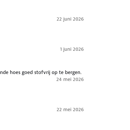
22 juni 2026
 hoeven niet te worden
1 juni 2026
ende hoes goed stofvrij op te bergen.
24 mei 2026
22 mei 2026