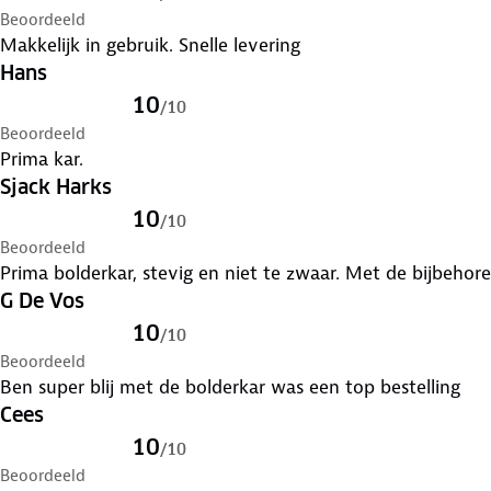
Beoordeeld
Makkelijk in gebruik. Snelle levering
Inhoud verpakking
Hans
BRASQ bolderkar
Handleiding
10
/
10
Beoordeeld
Let op: de wielen zijn voorzien van een kliksysteem en
Prima kar.
vastgeschroefd.
Sjack Harks
10
/
10
Beoordeeld
Prima bolderkar, stevig en niet te zwaar. Met de bijbehor
G De Vos
10
/
10
Beoordeeld
Ben super blij met de bolderkar was een top bestelling
Cees
10
/
10
Beoordeeld