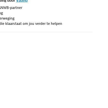
ding door
Vadelo
ANWB-partner
ng
erweging
die klaarstaat om jou verder te helpen