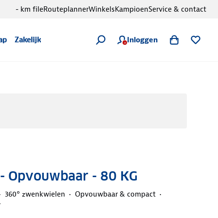
- km file
Routeplanner
Winkels
Kampioen
Service & contact
Inloggen
ap
Zakelijk
 - Opvouwbaar - 80 KG
360° zwenkwielen
Opvouwbaar & compact
r