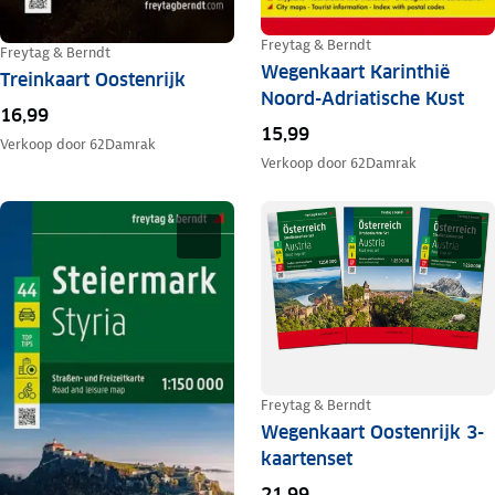
Freytag & Berndt
Freytag & Berndt
Wegenkaart Karinthië
Treinkaart Oostenrijk
Noord-Adriatische Kust
16,99
15,99
Verkoop door
62Damrak
Verkoop door
62Damrak
Freytag & Berndt
Wegenkaart Oostenrijk 3-
kaartenset
21,99