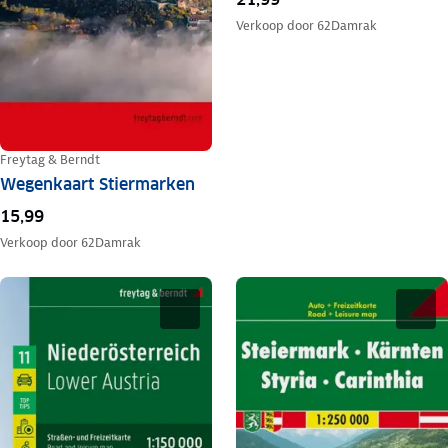
Verkoop door
62Damrak
Freytag & Berndt
Wegenkaart Stiermarken
15,99
Verkoop door
62Damrak