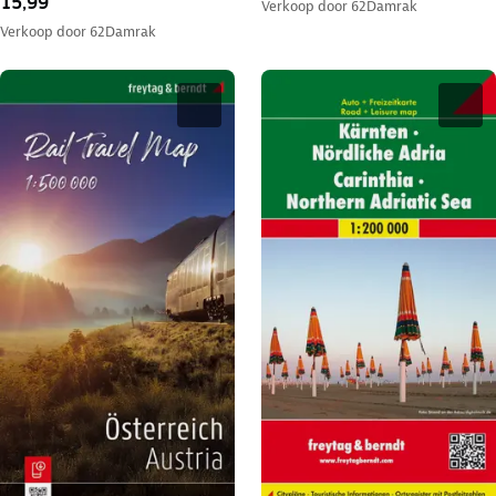
15,99
Verkoop door
62Damrak
Verkoop door
62Damrak