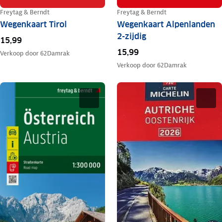
Freytag & Berndt
Freytag & Berndt
Wegenkaart Tirol
Wegenkaart Alpenlanden
2-zijdig
15,99
15,99
Verkoop door
62Damrak
Verkoop door
62Damrak