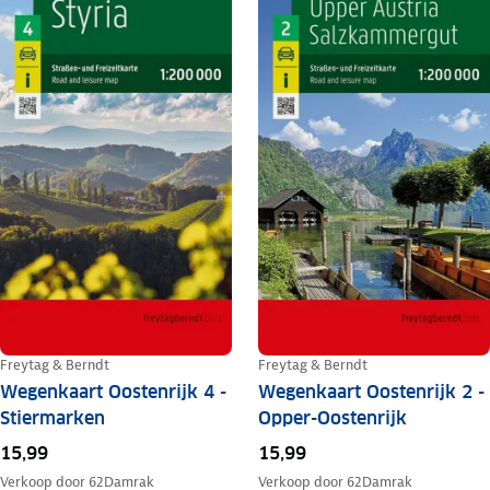
Freytag & Berndt
Freytag & Berndt
Wegenkaart Oostenrijk 4 -
Wegenkaart Oostenrijk 2 -
Stiermarken
Opper-Oostenrijk
15,99
15,99
Verkoop door
62Damrak
Verkoop door
62Damrak