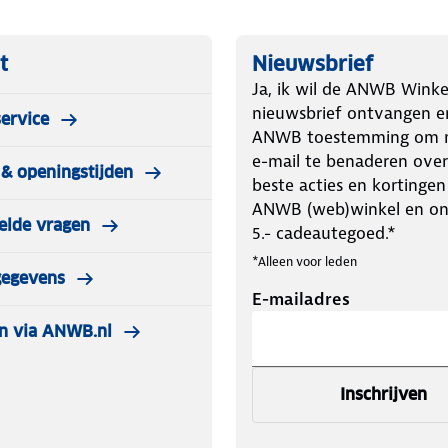
t
Nieuwsbrief
Ja, ik wil de ANWB Winke
nieuwsbrief ontvangen e
ervice
ANWB toestemming om m
e-mail te benaderen over
& openingstijden
beste acties en kortingen
ANWB (web)winkel en o
elde vragen
5.- cadeautegoed.*
*Alleen voor leden
gegevens
E-mailadres
n via ANWB.nl
Inschrijven