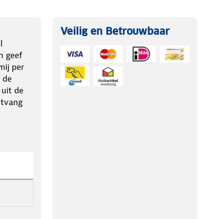
Veilig en Betrouwbaar
l
n geef
ij per
 de
 uit de
ntvang