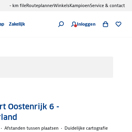
- km file
Routeplanner
Winkels
Kampioen
Service & contact
Inloggen
ap
Zakelijk
 Oostenrijk 6 -
rland
Afstanden tussen plaatsen
Duidelijke cartografie