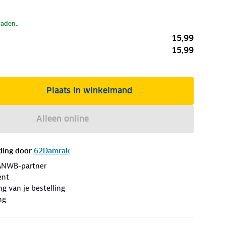
laden..
15,99
15,99
Plaats in winkelmand
Alleen online
ding door
62Damrak
ANWB-partner
ent
ng van je bestelling
ng