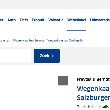
er
Auto
Fiets
Eropuit
Vakantie
Webwinkel
Lidmaatsch
aarten
Wegenkaarten Europa
Wegenkaarten Oostenrijk
Zoek
Freytag & Berndt
Wegenkaart
Salzburge
Toeristische details