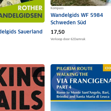
Kompass
Wandelgids WF 5984
Schweden Süd
elgids Sauerland
17,50
Verkoop door
62Damrak