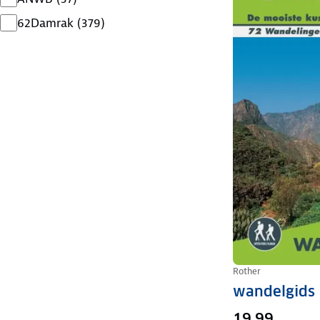
62Damrak
(
379
)
Rother
wandelgids 
19,99