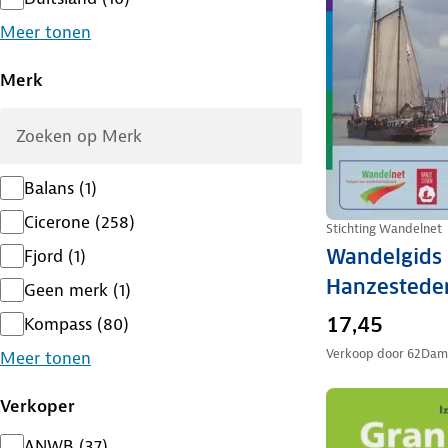
Meer tonen
Merk
Balans
(
1
)
Cicerone
(
258
)
Stichting Wandelnet
Wandelgids
Fjord
(
1
)
Hanzestede
Geen merk
(
1
)
17,45
Kompass
(
80
)
Verkoop door
62Dam
Meer tonen
Verkoper
ANWB
(
37
)