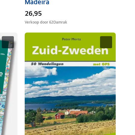
Madeira
26,95
Verkoop door
62Damrak