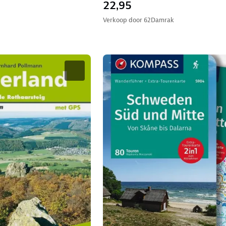
22,95
Verkoop door
62Damrak