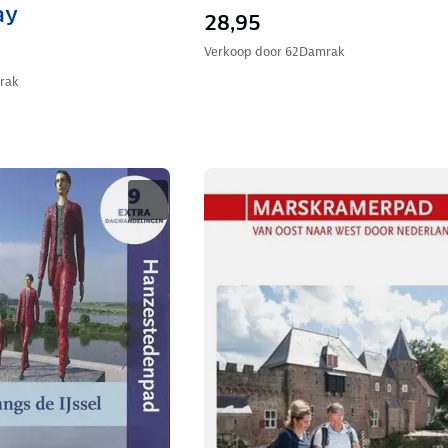
ay
28,95
Verkoop door
62Damrak
rak