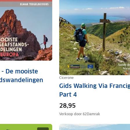
s - De mooiste
Cicerone
ndswandelingen
Gids Walking Via Franci
Part 4
28,95
Verkoop door
62Damrak