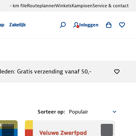
- km file
Routeplanner
Winkels
Kampioen
Service & contact
Inloggen
ap
Zakelijk
leden: Gratis verzending vanaf 50,-
Sorteer op: