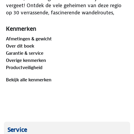
vergeet! Ontdek de vele geheimen van deze regio
op 30 verrassende, fascinerende wandelroutes,
waarbij jouw ogenblik al begint als je nog zit te
dromen op de bank. Trek je schoenen aan, pak je
Kenmerken
rugzak in en neem je camera mee – want je tijd is
Afmetingen & gewicht
wat je er zelf van maakt! Alle routes zijn ook in GPX
Over dit boek
te downloaden van de Kompass-website.
Garantie & service
Overige kenmerken
Productveiligheid
Bekijk alle kenmerken
Service