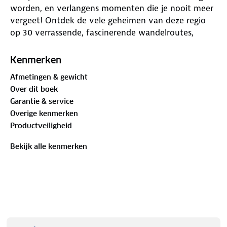
worden, en verlangens momenten die je nooit meer
vergeet! Ontdek de vele geheimen van deze regio
op 30 verrassende, fascinerende wandelroutes,
waarbij jouw ogenblik al begint als je nog zit te
dromen op de bank. Trek je schoenen aan, pak je
Kenmerken
rugzak in en neem je camera mee – want je tijd is
Afmetingen & gewicht
wat je er zelf van maakt! Alle routes zijn ook in GPX
Over dit boek
te downloaden van de Kompass-website.
Garantie & service
Overige kenmerken
Productveiligheid
Bekijk alle kenmerken