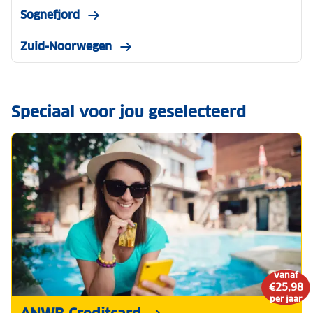
Sognefjord
Zuid-Noorwegen
Speciaal voor jou geselecteerd
vanaf
€25,98
per jaar