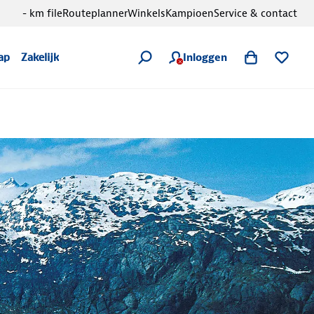
- km file
Routeplanner
Winkels
Kampioen
Service & contact
Inloggen
ap
Zakelijk