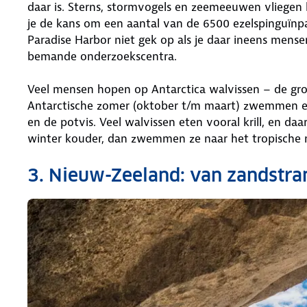
daar is. Sterns, stormvogels en zeemeeuwen vliegen la
je de kans om een aantal van de 6500 ezelspinguïnpare
Paradise Harbor niet gek op als je daar ineens mensen
bemande onderzoekscentra.
Veel mensen hopen op Antarctica walvissen – de groo
Antarctische zomer (oktober t/m maart) zwemmen er 
en de potvis. Veel walvissen eten vooral krill, en daa
winter kouder, dan zwemmen ze naar het tropische 
3. Nieuw-Zeeland: van zandstran