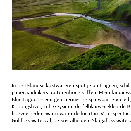
In de IJslandse kustwateren spot je bultruggen, schi
papegaaiduikers op torenhoge kliffen. Meer landinw
Blue Lagoon - een geothermische spa waar je volledig 
Konungshver, Litli Geysir en de felblauw-gekleurde Bl
hoeveelheden warm water de lucht in. Voor spectacu
Gullfoss waterval, de kristalheldere Skógafoss waterv