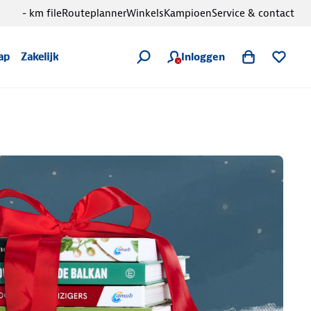
- km file
Routeplanner
Winkels
Kampioen
Service & contact
Inloggen
ap
Zakelijk