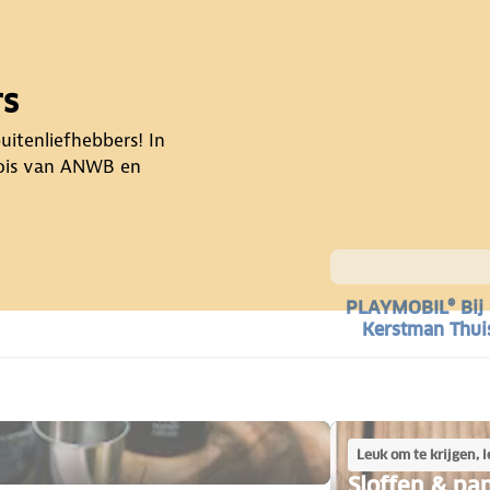
rs
itenliefhebbers! In
oois van ANWB en
PLAYMOBIL® Bij
Kerstman Thui
Leuk om te krijgen, 
Sloffen & pan