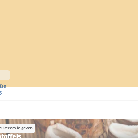
 De
s
leuker om te geven
toffels