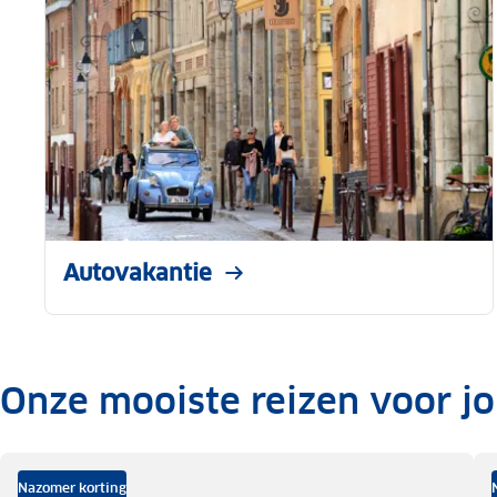
Autovakantie
Onze mooiste reizen voor j
.
Nazomer korting