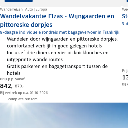
Wandelreizen | Auto | Europa
Wee
Wandelvakantie Elzas - Wijngaarden en
St
3-d
pittoreske dorpjes
8-daagse individuele rondreis met bagagevervoer in Frankrijk
wandelen door wijngaarden en pittoreske dorpjes,
comfortabel verblijf in goed gelegen hotels
inclusief drie diners en vier picknicklunches en
uitgeprinte wandelroutes
gratis parkeren en bagagetransport tussen de
Pri
hotels
13
Prijs p.p. vanaf
Bij
842,-
870,-
Bij vertrek op o.a. 01-10-2026
complete reissom