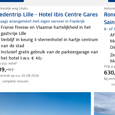
kendje weg | Auto
Autoron
edentrip Lille - Hotel Ibis Centre Gares
Ron
aags arrangement met eigen vervoer in Frankrijk
Sain
Franse finesse en Vlaamse hartelijkheid in het
8- of 
gastvrije Lille
afwisseling van cultuur, natuur én getijdenwonder
verblijf in keurig 3-sterrenhotel in hartje centrum
Mo
van de stad
inclusief gratis gebruik van de parkeergarage van
zeebries, verse vis en pure charme – Trouville-sur-
het hotel t.w.v. € 40,-
Me
js p.p. vanaf
Prijs p
9,-
157,-
630,
 vertrek op o.a. 20-08-2026
Bij ver
complete reissom
co