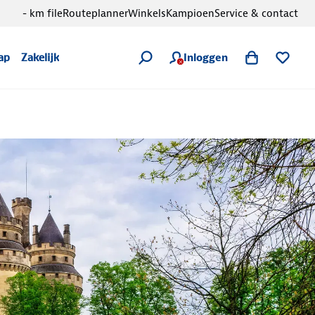
- km file
Routeplanner
Winkels
Kampioen
Service & contact
Inloggen
ap
Zakelijk