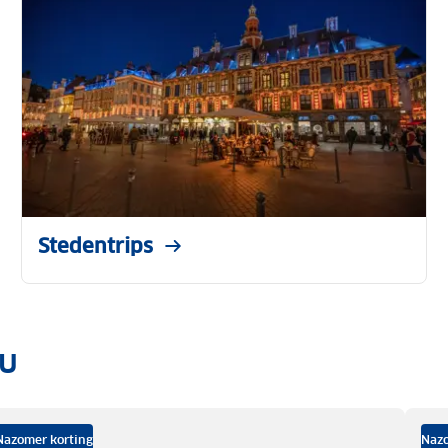
Stedentrips
ou
Nazomer korting
Nazo