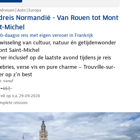
dreizen | Auto | Europa
dreis Normandië - Van Rouen tot Mont
t-Michel
10-daagse reis met eigen vervoer in Frankrijk
nt Saint-Michel
diner inclusief op de laatste avond tijdens je reis
r op z’n best
.p. vanaf
-
657,-
trek op o.a. 29-09-2026
mplete reissom