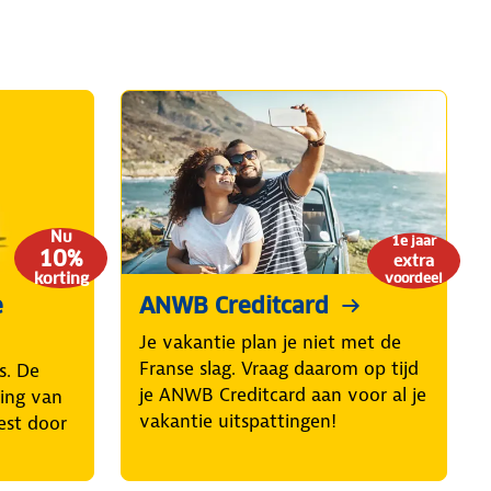
Nu
1e jaar
10%
extra
korting
voordeel
e
ANWB Creditcard
Je vakantie plan je niet met de
Franse slag. Vraag daarom op tijd
s. De
je ANWB Creditcard aan voor al je
ring van
vakantie uitspattingen!
est door