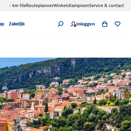
- km file
Routeplanner
Winkels
Kampioen
Service & contact
Inloggen
ap
Zakelijk