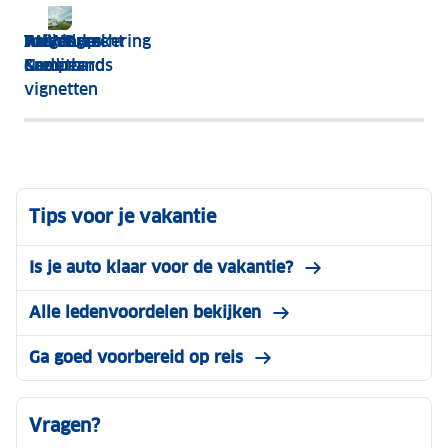
Tolbadges
Wegenwacht
ANWB
Reisverzekering
Pechhulp
&
Nederland
Creditcards
Camper
vignetten
Tips voor je vakantie
Is je auto klaar voor de vakantie?
Alle ledenvoordelen bekijken
Ga goed voorbereid op reis
Vragen?