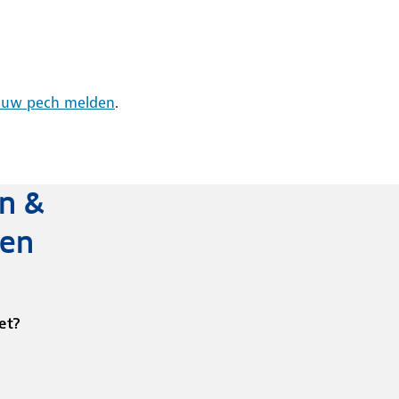
jouw pech melden
.
n &
den
et?