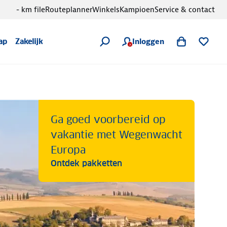
- km file
Routeplanner
Winkels
Kampioen
Service & contact
Inloggen
ap
Zakelijk
Ga goed voorbereid op
vakantie met Wegenwacht
Europa
Ontdek pakketten