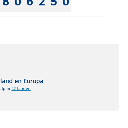
8
0
6
2
5
0
rland en Europa
ulp in
42 landen
.