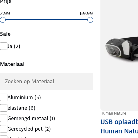
Prijs
2.99
69.99
Sale
Ja
(
2
)
Materiaal
Aluminium
(
5
)
elastane
(
6
)
Human Nature
Gemengd metaal
(
1
)
USB oplaadb
Gerecycled pet
(
2
)
Human Natu