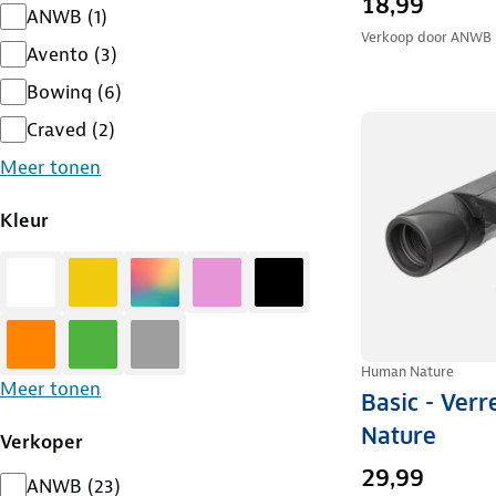
18,99
ANWB
(
1
)
Verkoop door
ANWB
Avento
(
3
)
Bowinq
(
6
)
Craved
(
2
)
Meer tonen
Kleur
Wit
Geel
Diversen
Roze
Zwart
Oranje
Groen
Grijs
Human Nature
Meer tonen
Basic - Ver
Nature
Verkoper
29,99
ANWB
(
23
)