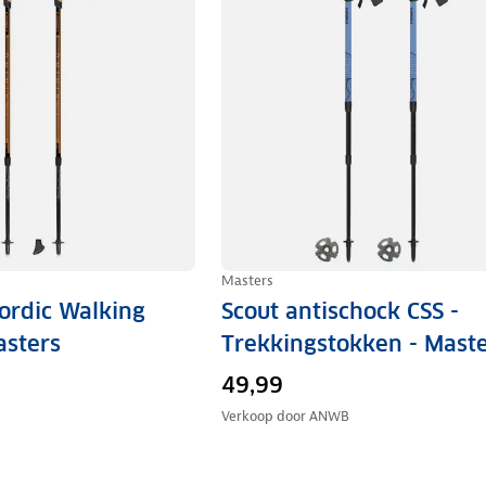
Masters
Nordic Walking
Scout antischock CSS -
asters
Trekkingstokken - Mast
49,99
Verkoop door
ANWB