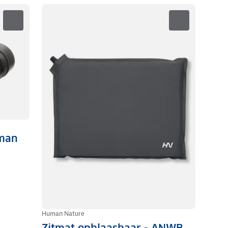
uman
Human Nature
Zitmat opblaasbaar - ANWB