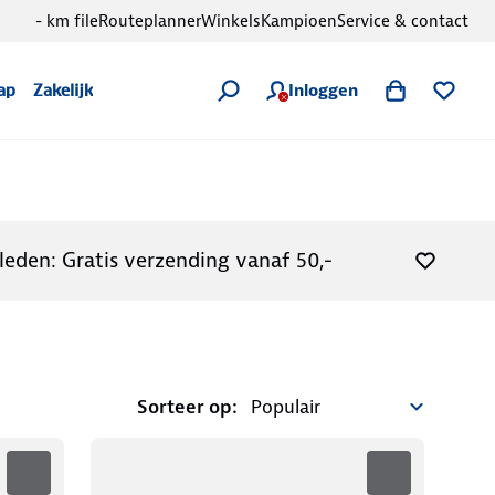
- km file
Routeplanner
Winkels
Kampioen
Service & contact
Inloggen
ap
Zakelijk
leden: Gratis verzending vanaf 50,-
Sorteer op: