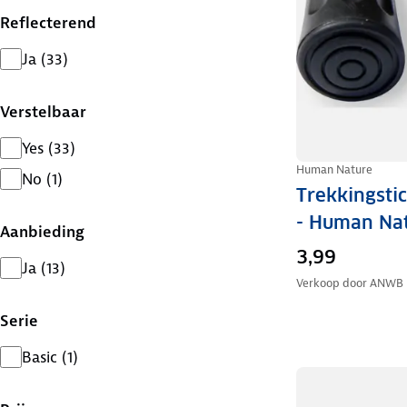
Reflecterend
Ja
(
33
)
Verstelbaar
Yes
(
33
)
Human Nature
No
(
1
)
Trekkingsti
- Human Na
Aanbieding
3,99
Ja
(
13
)
Verkoop door
ANWB
Serie
Basic
(
1
)