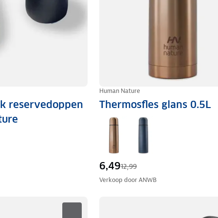
Human Nature
ck reservedoppen
Thermosfles glans 0.5L
ture
6,49
12,99
Verkoop door
ANWB