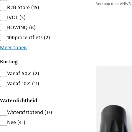
Verkoop door
ANWB
R2B Store
(
15
)
IVOL
(
5
)
BOWINQ
(
6
)
100procentfiets
(
2
)
Meer tonen
Korting
Vanaf 50%
(
2
)
Vanaf 10%
(
11
)
Waterdichtheid
Waterafstotend
(
17
)
Nee
(
41
)