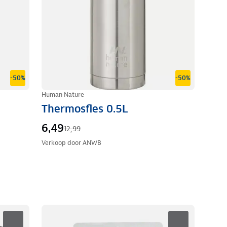
-50%
-50%
Human Nature
Thermosfles 0.5L
6,49
12,99
Verkoop door
ANWB